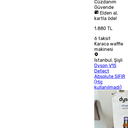
Cüzdanım
Güvende
Elden al,
kartla öde!
1.880 TL
6
taksit
Karaca waffle
makinesi
İstanbul
,
Şişli
Dyson V15
Detect
Absolute SIFIR
(Hiç
kullanılmadı)