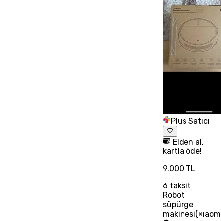
Plus Satıcı
Elden al,
kartla öde!
9.000 TL
6
taksit
Robot
süpürge
makinesi(×ıaom