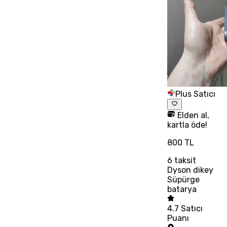
Plus Satıcı
Elden al,
kartla öde!
800 TL
6
taksit
Dyson dikey
Süpürge
batarya
4.7
Satıcı
Puanı