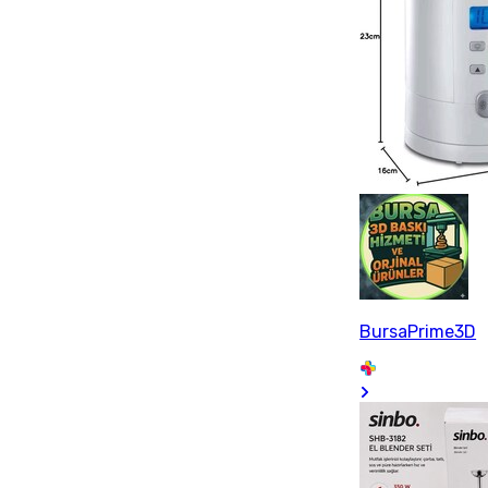
BursaPrime3D