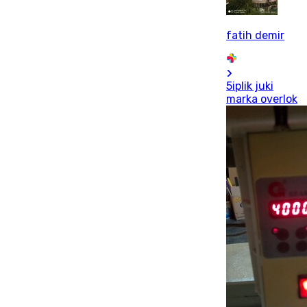
fatih demir
5iplik juki
marka overlok