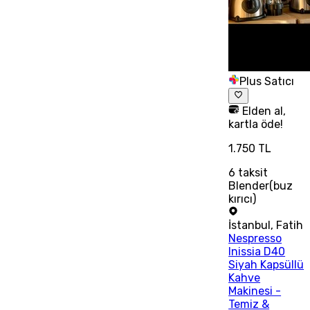
Plus Satıcı
Elden al,
kartla öde!
1.750 TL
6
taksit
Blender(buz
kırıcı)
İstanbul
,
Fatih
Nespresso
Inissia D40
Siyah Kapsüllü
Kahve
Makinesi -
Temiz &