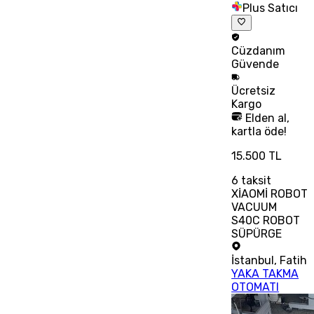
Plus Satıcı
Cüzdanım
Güvende
Ücretsiz
Kargo
Elden al,
kartla öde!
15.500 TL
6
taksit
XİAOMİ ROBOT
VACUUM
S40C ROBOT
SÜPÜRGE
İstanbul
,
Fatih
YAKA TAKMA
OTOMATI