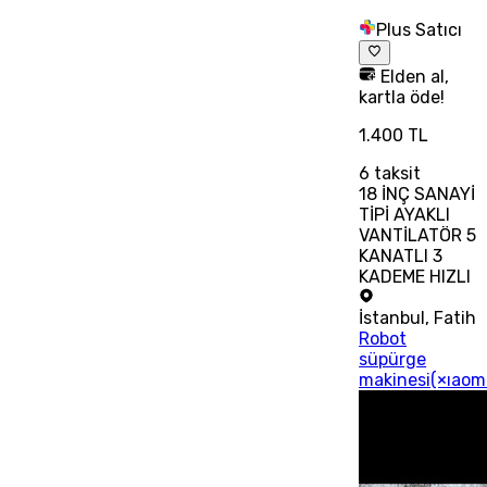
Plus Satıcı
Elden al,
kartla öde!
1.400 TL
6
taksit
18 İNÇ SANAYİ
TİPİ AYAKLI
VANTİLATÖR 5
KANATLI 3
KADEME HIZLI
İstanbul
,
Fatih
Robot
süpürge
makinesi(×ıaom