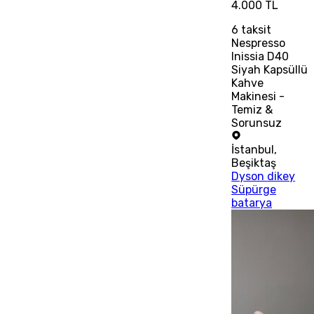
4.000 TL
6
taksit
Nespresso
Inissia D40
Siyah Kapsüllü
Kahve
Makinesi -
Temiz &
Sorunsuz
İstanbul
,
Beşiktaş
Dyson dikey
Süpürge
batarya