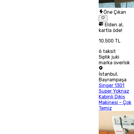
Öne Çıkan
Elden al,
kartla öde!
10.500 TL
6
taksit
5iplik juki
marka overlok
İstanbul
,
Bayrampaşa
Singer 1301
Super Yoknaz
Kabinli Dikiş
Makinesi – Çok
Temiz