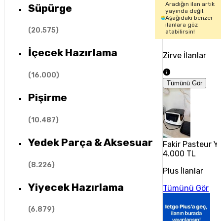
Aradığın ilan artık
Süpürge
yayında değil.
Aşağıdaki benzer
ilanlara göz
(
20.575
)
atabilirsin!
İçecek Hazırlama
Zirve İlanlar
(
16.000
)
Tümünü Gör
Pişirme
(
10.487
)
Yedek Parça & Aksesuar
Fakir Pasteur Y
4.000 TL
(
8.226
)
Plus İlanlar
Yiyecek Hazırlama
Tümünü Gör
(
6.879
)