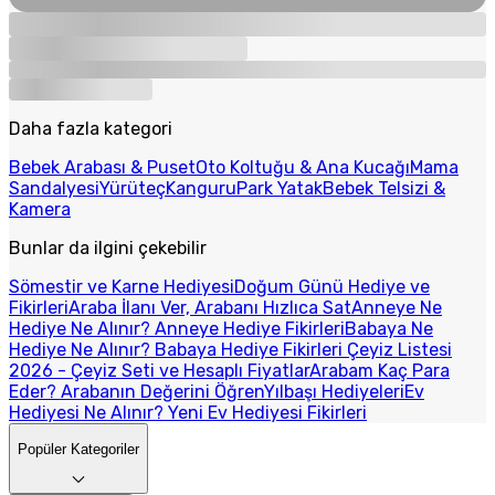
Daha fazla kategori
Bebek Arabası & Puset
Oto Koltuğu & Ana Kucağı
Mama
Sandalyesi
Yürüteç
Kanguru
Park Yatak
Bebek Telsizi &
Kamera
Bunlar da ilgini çekebilir
Sömestir ve Karne Hediyesi
Doğum Günü Hediye ve
Fikirleri
Araba İlanı Ver, Arabanı Hızlıca Sat
Anneye Ne
Hediye Ne Alınır? Anneye Hediye Fikirleri
Babaya Ne
Hediye Ne Alınır? Babaya Hediye Fikirleri
Çeyiz Listesi
2026 - Çeyiz Seti ve Hesaplı Fiyatlar
Arabam Kaç Para
Eder? Arabanın Değerini Öğren
Yılbaşı Hediyeleri
Ev
Hediyesi Ne Alınır? Yeni Ev Hediyesi Fikirleri
Popüler Kategoriler