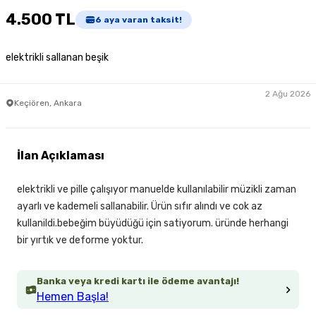
4.500 TL
6
aya varan taksit!
elektrikli sallanan beşik
2 Ağu 2026
Keçiören, Ankara
İlan Açıklaması
elektrikli ve pille çalışıyor manuelde kullanılabilir müzikli zaman
ayarlı ve kademeli sallanabilir. Ürün sıfır alındı ve cok az
kullanildi.bebeğim büyüdüğü için satiyorum. üründe herhangi
bir yırtık ve deforme yoktur.
Banka veya kredi kartı ile ödeme avantajı!
Hemen Başla!