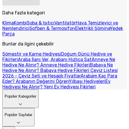
Daha fazla kategori
Klima
Kombi
Soba & Isıtıcı
Vantilatör
Hava Temizleyici ve
Nemlendirici
Şofben & Termosifon
Elektrikli Şömine
Yedek
Parça
Bunlar da ilgini çekebilir
Sömestir ve Karne Hediyesi
Doğum Günü Hediye ve
Fikirleri
Araba İlanı Ver, Arabanı Hızlıca Sat
Anneye Ne
Hediye Ne Alınır? Anneye Hediye Fikirleri
Babaya Ne
Hediye Ne Alınır? Babaya Hediye Fikirleri
Çeyiz Listesi
2026 - Çeyiz Seti ve Hesaplı Fiyatlar
Arabam Kaç Para
Eder? Arabanın Değerini Öğren
Yılbaşı Hediyeleri
Ev
Hediyesi Ne Alınır? Yeni Ev Hediyesi Fikirleri
Popüler Kategoriler
Popüler Sayfalar