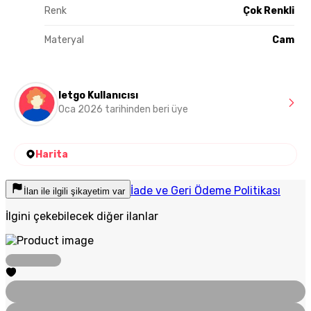
Renk
Çok Renkli
Materyal
Cam
letgo Kullanıcısı
Oca 2026 tarihinden beri üye
Harita
İade ve Geri Ödeme Politikası
İlan ile ilgili şikayetim var
İlgini çekebilecek diğer ilanlar