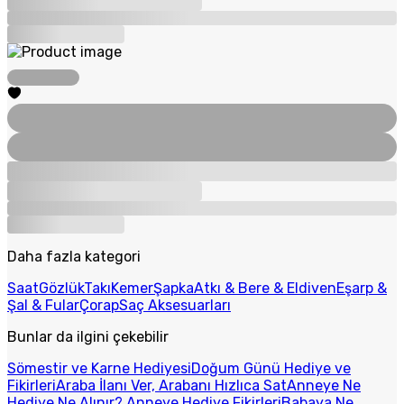
Daha fazla kategori
Saat
Gözlük
Takı
Kemer
Şapka
Atkı & Bere & Eldiven
Eşarp &
Şal & Fular
Çorap
Saç Aksesuarları
Bunlar da ilgini çekebilir
Sömestir ve Karne Hediyesi
Doğum Günü Hediye ve
Fikirleri
Araba İlanı Ver, Arabanı Hızlıca Sat
Anneye Ne
Hediye Ne Alınır? Anneye Hediye Fikirleri
Babaya Ne