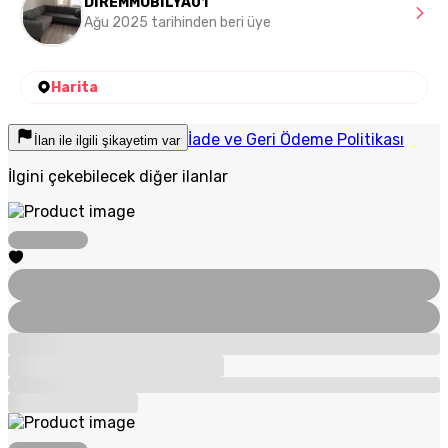
DİREMMOBİLYA01
Ağu 2025 tarihinden beri üye
Harita
İade ve Geri Ödeme Politikası
İlan ile ilgili şikayetim var
İlgini çekebilecek diğer ilanlar