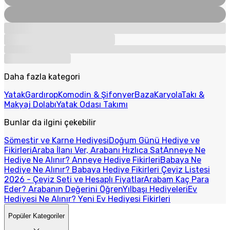
Daha fazla kategori
Yatak
Gardırop
Komodin & Şifonyer
Baza
Karyola
Takı &
Makyaj Dolabı
Yatak Odası Takımı
Bunlar da ilgini çekebilir
Sömestir ve Karne Hediyesi
Doğum Günü Hediye ve
Fikirleri
Araba İlanı Ver, Arabanı Hızlıca Sat
Anneye Ne
Hediye Ne Alınır? Anneye Hediye Fikirleri
Babaya Ne
Hediye Ne Alınır? Babaya Hediye Fikirleri
Çeyiz Listesi
2026 - Çeyiz Seti ve Hesaplı Fiyatlar
Arabam Kaç Para
Eder? Arabanın Değerini Öğren
Yılbaşı Hediyeleri
Ev
Hediyesi Ne Alınır? Yeni Ev Hediyesi Fikirleri
Popüler Kategoriler