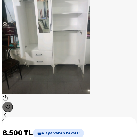
1
/
1
8.500 TL
6
aya varan taksit!