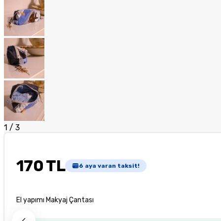
1
/
3
170 TL
6
aya varan taksit!
El yapımı Makyaj Çantası