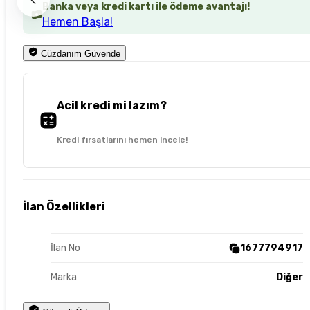
Banka veya kredi kartı ile ödeme avantajı!
Hemen Başla!
Cüzdanım Güvende
Acil kredi mi lazım?
Kredi fırsatlarını hemen incele!
İlan Özellikleri
İlan No
1677794917
Marka
Diğer