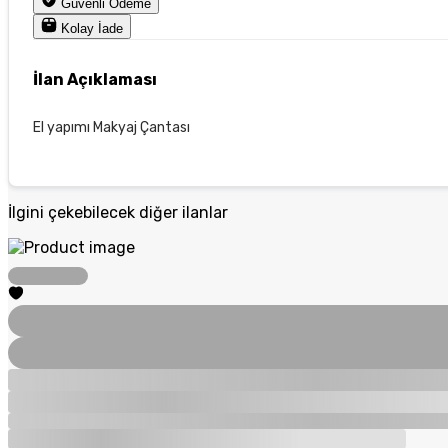
Güvenli Ödeme
Kolay İade
İlan Açıklaması
El yapımı Makyaj Çantası
İlgini çekebilecek diğer ilanlar