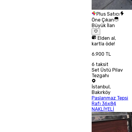
Plus Satıcı
Öne Çıkan
Büyük İlan
Elden al,
kartla öde!
6.900 TL
6
taksit
Set Üstü Pilav
Tezgahı
İstanbul
,
Bakırköy
Paslanmaz Tepsi
Rafı 36x84
NAKLİYELİ