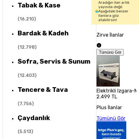
Aradığın ilan artık
Tabak & Kase
yayında değil.
Aşağıdaki benzer
ilanlara göz
(
16.210
)
atabilirsin!
Bardak & Kadeh
Zirve İlanlar
(
12.798
)
Tümünü Gör
Sofra, Servis & Sunum
(
12.403
)
Tencere & Tava
Elektrikli Izgara-
2.499 TL
(
7.756
)
Plus İlanlar
Çaydanlık
Tümünü Gör
(
5.513
)