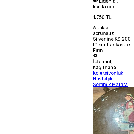
Elden al,
kartla öde!
1.750 TL
6
taksit
sorunsuz
Silverline KS 200
I 1.sınıf ankastre
Fırın
İstanbul
,
Kağıthane
Koleksiyonluk
Nostaljik
Seramik Matara