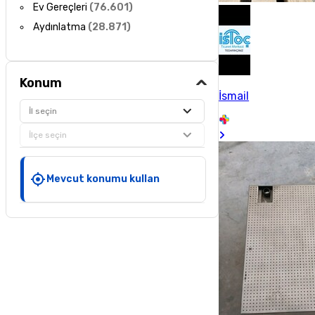
Ev Gereçleri
(
76.601
)
Aydınlatma
(
28.871
)
Konum
İsmail
İl seçin
İlçe seçin
Mevcut konumu kullan