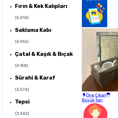
Fırın & Kek Kalıpları
(
5.014
)
Saklama Kabı
(
4.955
)
Çatal & Kaşık & Bıçak
(
4.158
)
Sürahi & Karaf
(
3.574
)
Öne Çıkan
Büyük İlan
Tepsi
(
3.342
)