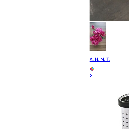
A. H. M. T.