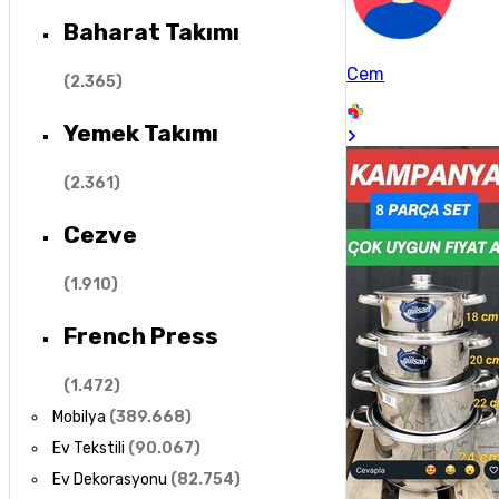
Baharat Takımı
Cem
(
2.365
)
Yemek Takımı
(
2.361
)
Cezve
(
1.910
)
French Press
(
1.472
)
Mobilya
(
389.668
)
Ev Tekstili
(
90.067
)
Ev Dekorasyonu
(
82.754
)