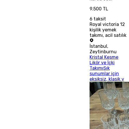
9.500 TL
6
taksit
Royal victoria 12
kişilik yemek
takımı, acil satılık
İstanbul
,
Zeytinburnu
Kristal Kesme
Likör ve İçki
TakımıŞık
sunumlar için
eksiksiz, klasik v