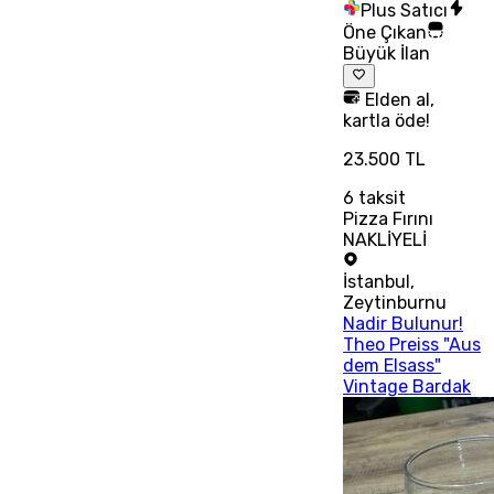
Plus Satıcı
Öne Çıkan
Büyük İlan
Elden al,
kartla öde!
23.500 TL
6
taksit
Pizza Fırını
NAKLİYELİ
İstanbul
,
Zeytinburnu
Nadir Bulunur!
Theo Preiss "Aus
dem Elsass"
Vintage Bardak