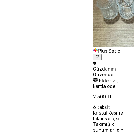
Plus Satıcı
Cüzdanım
Güvende
Elden al,
kartla öde!
2.500 TL
6
taksit
Kristal Kesme
Likör ve İçki
TakımıŞık
sunumlar için