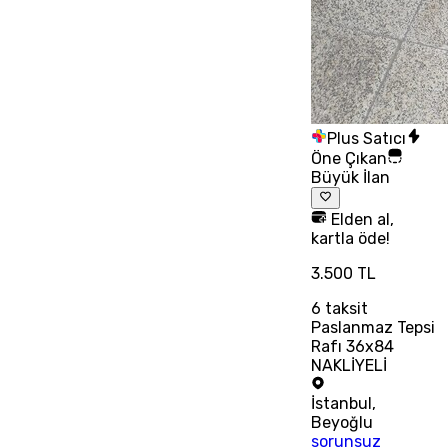
Plus Satıcı
Öne Çıkan
Büyük İlan
Elden al,
kartla öde!
3.500 TL
6
taksit
Paslanmaz Tepsi
Rafı 36x84
NAKLİYELİ
İstanbul
,
Beyoğlu
sorunsuz