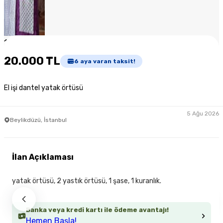
1
/
7
20.000 TL
6
aya varan taksit!
El işi dantel yatak örtüsü
5 Ağu 2026
Beylikdüzü, İstanbul
İlan Açıklaması
yatak örtüsü, 2 yastık örtüsü, 1 şase, 1 kuranlık.
Banka veya kredi kartı ile ödeme avantajı!
Hemen Başla!