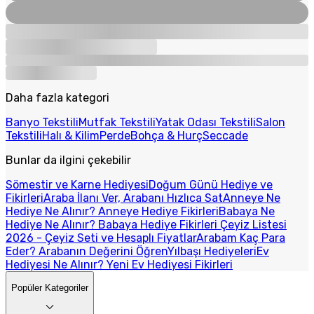
Daha fazla kategori
Banyo Tekstili
Mutfak Tekstili
Yatak Odası Tekstili
Salon
Tekstili
Halı & Kilim
Perde
Bohça & Hurç
Seccade
Bunlar da ilgini çekebilir
Sömestir ve Karne Hediyesi
Doğum Günü Hediye ve
Fikirleri
Araba İlanı Ver, Arabanı Hızlıca Sat
Anneye Ne
Hediye Ne Alınır? Anneye Hediye Fikirleri
Babaya Ne
Hediye Ne Alınır? Babaya Hediye Fikirleri
Çeyiz Listesi
2026 - Çeyiz Seti ve Hesaplı Fiyatlar
Arabam Kaç Para
Eder? Arabanın Değerini Öğren
Yılbaşı Hediyeleri
Ev
Hediyesi Ne Alınır? Yeni Ev Hediyesi Fikirleri
Popüler Kategoriler