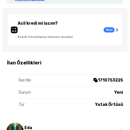
Acil kredi mi lazım?
Yeni
Kredi fırsatlarını hemen incele!
İlan Özellikleri
İlan No
1710753225
Durum
Yeni
Tür
Yatak Örtüsü
Eda