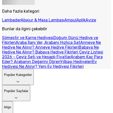
Daha fazla kategori
Lambader
Abajur & Masa Lambası
Ampul
Aplik
Avize
Bunlar da ilgini çekebilir
Sömestir ve Karne Hediyesi
Doğum Günü Hediye ve
Fikirleri
Araba İlanı Ver, Arabanı Hızlıca Sat
Anneye Ne
Hediye Ne Alınır? Anneye Hediye Fikirleri
Babaya Ne
Hediye Ne Alınır? Babaya Hediye Fikirleri
Çeyiz Listesi
2026 - Çeyiz Seti ve Hesaplı Fiyatlar
Arabam Kaç Para
Eder? Arabanın Değerini Öğren
Yılbaşı Hediyeleri
Ev
Hediyesi Ne Alınır? Yeni Ev Hediyesi Fikirleri
Popüler Kategoriler
Popüler Sayfalar
letgo