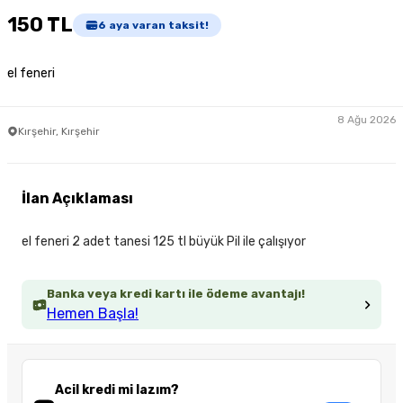
150 TL
6
aya varan taksit!
el feneri
8 Ağu 2026
Kırşehir, Kırşehir
İlan Açıklaması
el feneri 2 adet tanesi 125 tl büyük Pil ile çalışıyor
Banka veya kredi kartı ile ödeme avantajı!
Hemen Başla!
Acil kredi mi lazım?