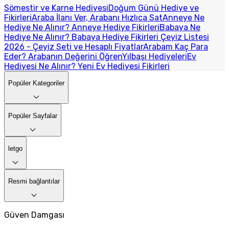
Sömestir ve Karne Hediyesi
Doğum Günü Hediye ve
Fikirleri
Araba İlanı Ver, Arabanı Hızlıca Sat
Anneye Ne
Hediye Ne Alınır? Anneye Hediye Fikirleri
Babaya Ne
Hediye Ne Alınır? Babaya Hediye Fikirleri
Çeyiz Listesi
2026 - Çeyiz Seti ve Hesaplı Fiyatlar
Arabam Kaç Para
Eder? Arabanın Değerini Öğren
Yılbaşı Hediyeleri
Ev
Hediyesi Ne Alınır? Yeni Ev Hediyesi Fikirleri
Popüler Kategoriler
Popüler Sayfalar
letgo
Resmi bağlantılar
Güven Damgası