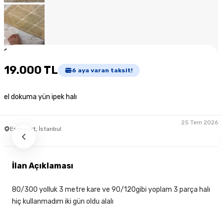
1
/
8
19.000 TL
6
aya varan taksit!
el dokuma yün ipek halı
25 Tem 2026
Esenyurt, İstanbul
İlan Açıklaması
80/300 yolluk 3 metre kare ve 90/120gibi yoplam 3 parça halı
hiç kullanmadım iki gün oldu alalı