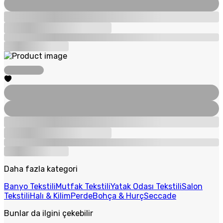
Daha fazla kategori
Banyo Tekstili
Mutfak Tekstili
Yatak Odası Tekstili
Salon
Tekstili
Halı & Kilim
Perde
Bohça & Hurç
Seccade
Bunlar da ilgini çekebilir