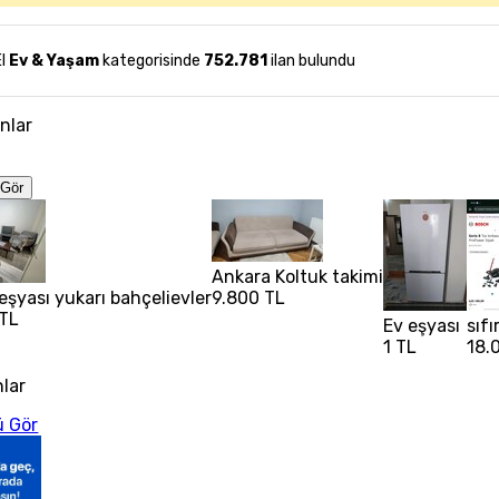
El
Ev & Yaşam
kategorisinde
752.781
ilan bulundu
anlar
Gör
Ankara Koltuk takimi
eşyası yukarı bahçelievler
9.800 TL
 TL
Ev eşyası
sıfı
1 TL
18.
nlar
 Gör