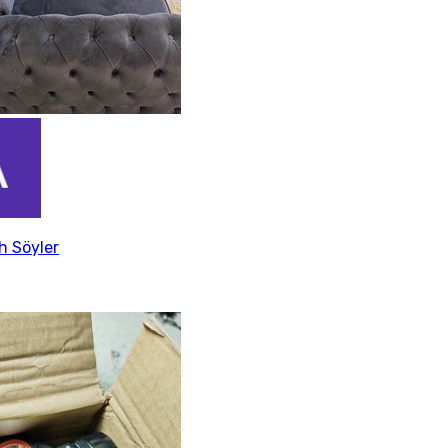
h Söyler