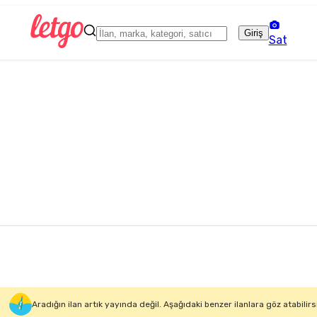
Giriş
Sat
Aradığın ilan artık yayında değil. Aşağıdaki benzer ilanlara göz atabilirs