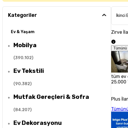
Kategoriler
İkinci 
Zirve İl
Ev & Yaşam
Mobilya
Tümünü 
(
390.102
)
Ev Tekstili
tüm ev 
25.000
(
90.382
)
Mutfak Gereçleri & Sofra
Plus İla
Tümünü
(
84.207
)
Ev Dekorasyonu