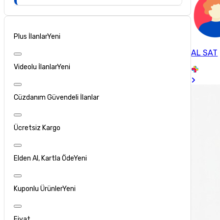
Plus İlanlar
Yeni
AL SAT
Videolu İlanlar
Yeni
Cüzdanım Güvendeli İlanlar
Ücretsiz Kargo
Elden Al, Kartla Öde
Yeni
Kuponlu Ürünler
Yeni
Fiyat