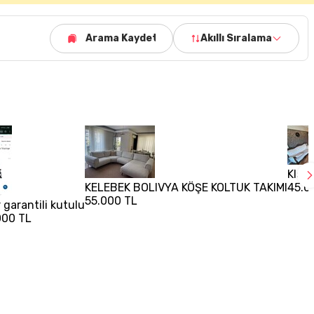
Arama Kaydet
Akıllı Sıralama
Klas
KELEBEK BOLIVYA KÖŞE KOLTUK TAKIMI
45.0
55.000 TL
r garantili kutulu
000 TL