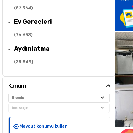
(
82.564
)
Ev Gereçleri
(
76.653
)
Aydınlatma
(
28.849
)
Konum
İl seçin
İlçe seçin
Mevcut konumu kullan