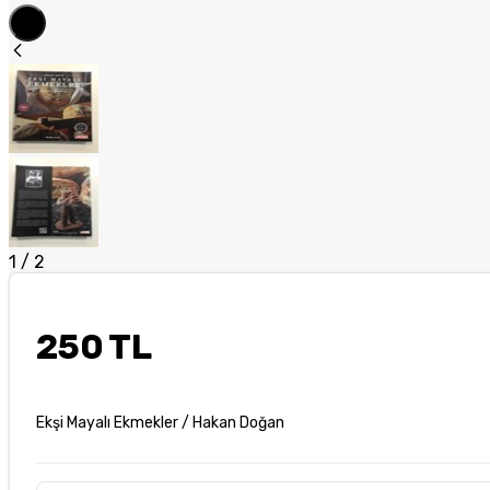
1
/
2
250 TL
Ekşi Mayalı Ekmekler / Hakan Doğan