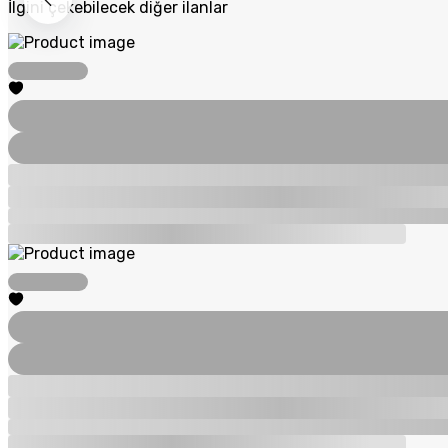
İlgini çekebilecek diğer ilanlar