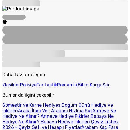
Daha fazla kategori
Klasikler
Polisiye
Fantastik
Romantik
Bilim Kurgu
Şiir
Bunlar da ilgini çekebilir
Sömestir ve Karne Hediyesi
Doğum Günü Hediye ve
Fikirleri
Araba İlanı Ver, Arabanı Hızlıca Sat
Anneye Ne
Hediye Ne Alınır? Anneye Hediye Fikirleri
Babaya Ne
Hediye Ne Alınır? Babaya Hediye Fikirleri
Çeyiz Listesi
2026 - Çeyiz Seti ve Hesaplı Fiyatlar
Arabam Kaç Para