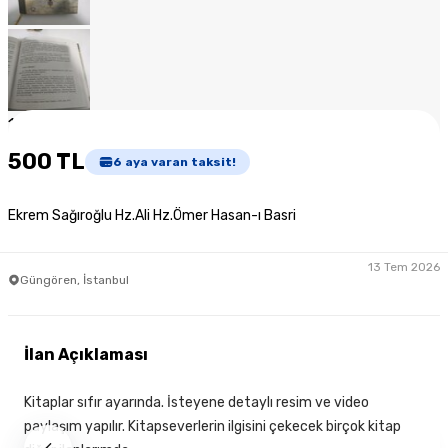
1
/
7
500 TL
6
aya varan taksit!
Ekrem Sağıroğlu Hz.Ali Hz.Ömer Hasan-ı Basri
13 Tem 2026
Güngören, İstanbul
İlan Açıklaması
Kitaplar sıfır ayarında. İsteyene detaylı resim ve video
paylaşım yapılır. Kitapseverlerin ilgisini çekecek birçok kitap