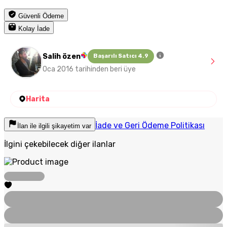
Güvenli Ödeme
Kolay İade
Salih özen
Başarılı Satıcı 4.9
Oca 2016 tarihinden beri üye
Harita
İade ve Geri Ödeme Politikası
İlan ile ilgili şikayetim var
İlgini çekebilecek diğer ilanlar