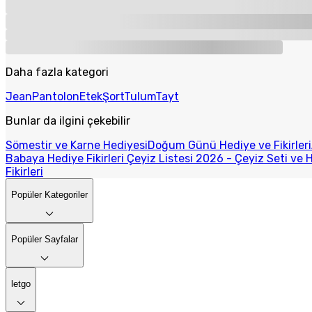
Daha fazla kategori
Jean
Pantolon
Etek
Şort
Tulum
Tayt
Bunlar da ilgini çekebilir
Sömestir ve Karne Hediyesi
Doğum Günü Hediye ve Fikirleri
Babaya Hediye Fikirleri
Çeyiz Listesi 2026 - Çeyiz Seti ve H
Fikirleri
Popüler Kategoriler
Popüler Sayfalar
letgo