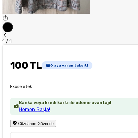
1
/
1
100 TL
6
aya varan taksit!
Ekose etek
Banka veya kredi kartı ile ödeme avantajı!
Hemen Başla!
Cüzdanım Güvende