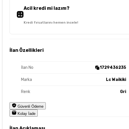
Acil kredi mi lazım?
Kredi fırsatlarını hemen incele!
İlan Özellikleri
İlan No
1729436235
Marka
Lc Waikiki
Renk
Gri
Güvenli Ödeme
Kolay İade
İlan Açıklaması