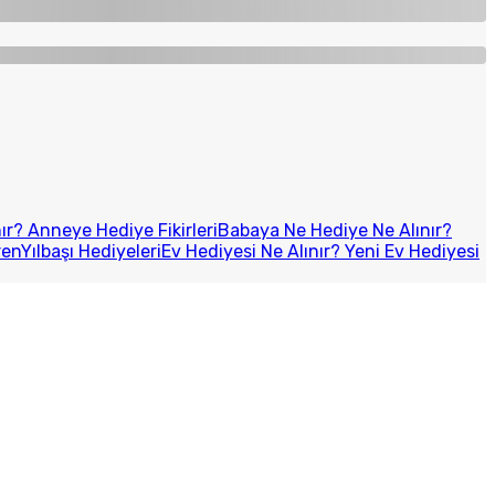
r? Anneye Hediye Fikirleri
Babaya Ne Hediye Ne Alınır?
ren
Yılbaşı Hediyeleri
Ev Hediyesi Ne Alınır? Yeni Ev Hediyesi