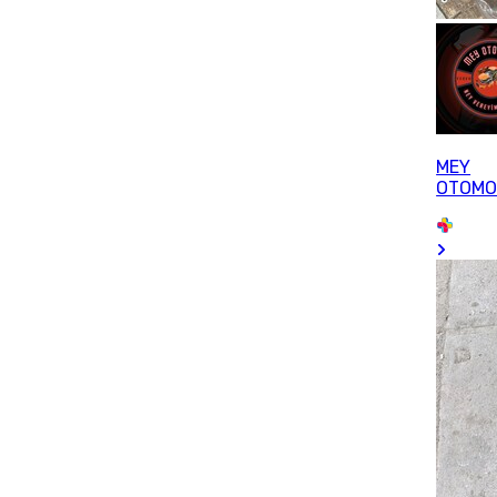
MEY
OTOMO