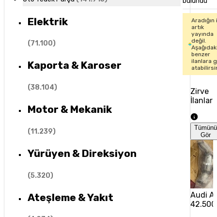
bulundu
Elektrik
Aradığın 
artık
yayında
değil.
(
71.100
)
Aşağıdak
benzer
ilanlara 
Kaporta & Karoser
atabilirsi
(
38.104
)
Zirve
İlanlar
Motor & Mekanik
Tümün
(
11.239
)
Gör
Yürüyen & Direksiyon
(
5.320
)
Audi A6
Ateşleme & Yakıt
42.500