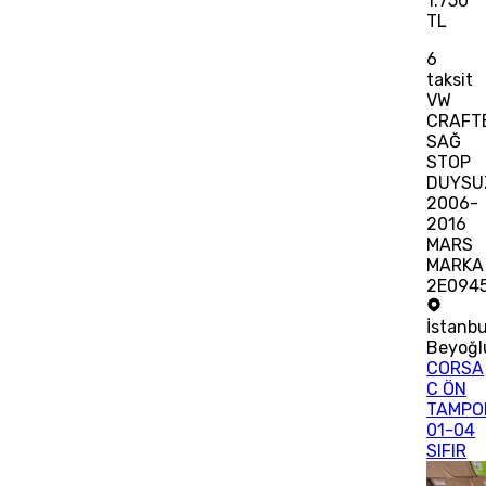
1.750
TL
6
taksit
VW
CRAFT
SAĞ
STOP
DUYSU
2006-
2016
MARS
MARKA
2E094
İstanbu
Beyoğl
CORSA
C ÖN
TAMPO
01-04
SIFIR