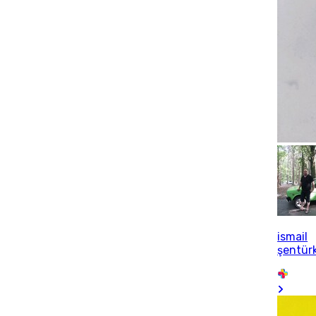
ismail
şentür