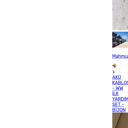
Mahmu
AKÜ
KABLO
- WW
İLK
YARDI
SET -
BİJON