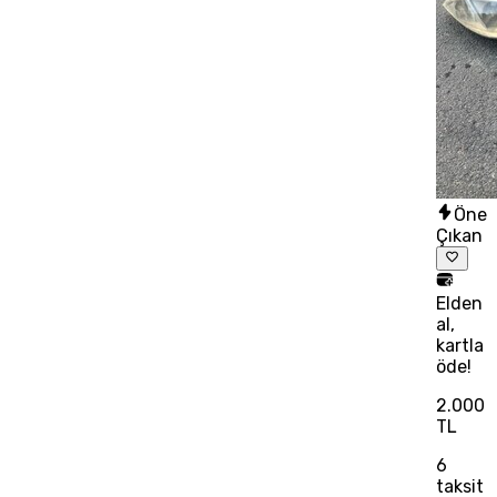
Öne
Çıkan
Elden
al,
kartla
öde!
2.000
TL
6
taksit