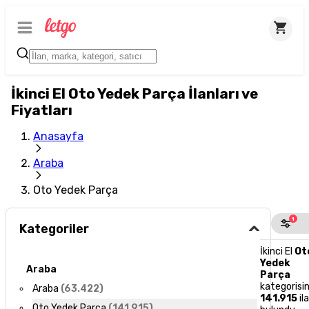
İkinci El Oto Yedek Parça İlanları ve
Fiyatları
Anasayfa
Araba
Oto Yedek Parça
1
Kategoriler
İkinci El
Ot
Yedek
Araba
Parça
kategorisi
Araba
(
63.422
)
141.915
il
Oto Yedek Parça
(
141.915
)