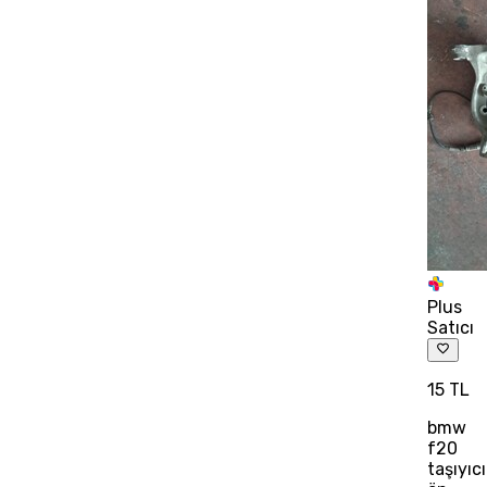
Plus
Satıcı
15 TL
bmw
f20
taşıyıcı