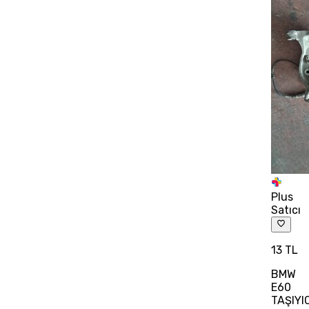
Plus
Satıcı
13 TL
BMW
E60
TAŞIYI