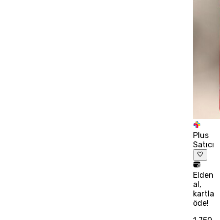
Plus
Satıcı
Elden
al,
kartla
öde!