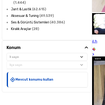
(
1.444
)
Jant & Lastik
(
62.615
)
Aksesuar & Tuning
(
49.539
)
Ses & Görüntü Sistemleri
(
40.386
)
Kiralık Araçlar
(
28
)
il.h
Konum
İl seçin
İlçe seçin
Mevcut konumu kullan