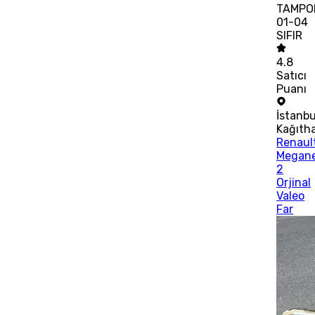
TAMPO
01-04
SIFIR
4.8
Satıcı
Puanı
İstanbu
Kağıth
Renaul
Megan
2
Orjinal
Valeo
Far