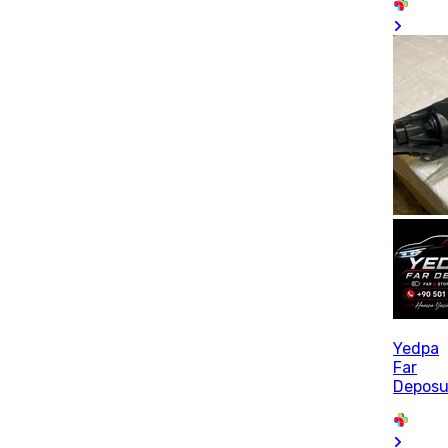
Yedpa
Far
Depos