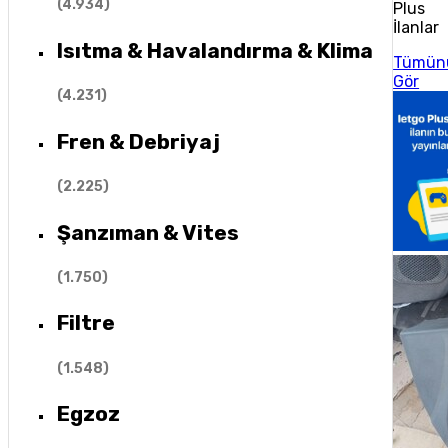
(
4.934
)
Plus
İlanlar
Isıtma & Havalandırma & Klima
Tümün
Gör
(
4.231
)
Fren & Debriyaj
(
2.225
)
Şanzıman & Vites
(
1.750
)
Filtre
(
1.548
)
Egzoz