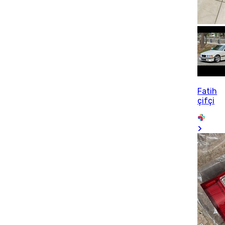
Fatih
çifçi