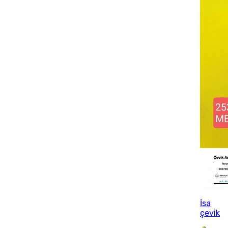
İsa
çevik