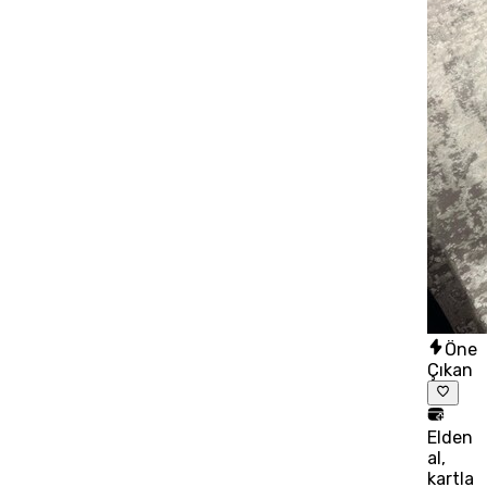
Öne
Çıkan
Elden
al,
kartla