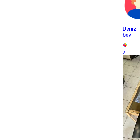
Deniz
bey