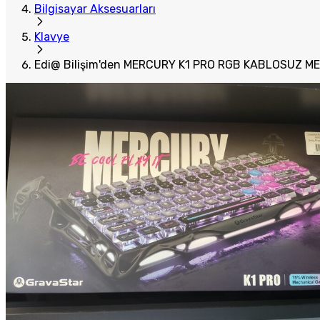
Bilgisayar Aksesuarları
Klavye
Edi@ Bilişim'den MERCURY K1 PRO RGB KABLOSUZ M