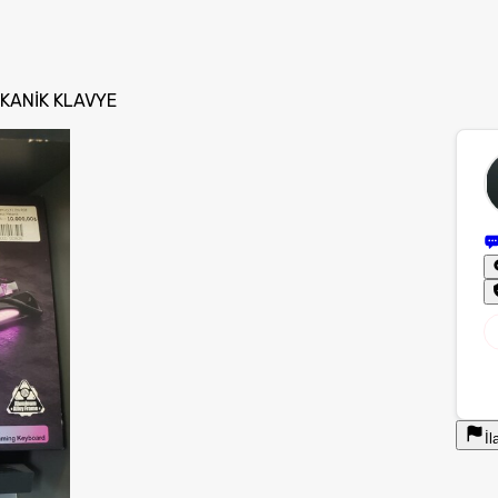
EKANİK KLAVYE
İl