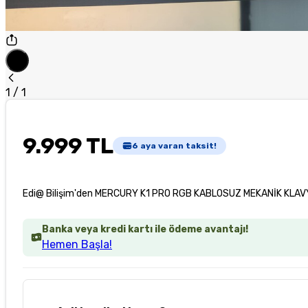
1
/
1
9.999 TL
6
aya varan taksit!
Edi@ Bilişim'den MERCURY K1 PRO RGB KABLOSUZ MEKANİK KLAV
Banka veya kredi kartı ile ödeme avantajı!
Hemen Başla!