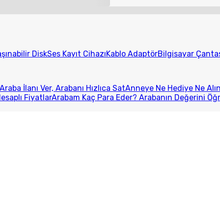
şınabilir Disk
Ses Kayıt Cihazı
Kablo Adaptör
Bilgisayar Çanta
Araba İlanı Ver, Arabanı Hızlıca Sat
Anneye Ne Hediye Ne Alını
esaplı Fiyatlar
Arabam Kaç Para Eder? Arabanın Değerini Öğ