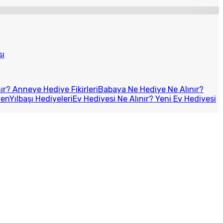
sı
r? Anneye Hediye Fikirleri
Babaya Ne Hediye Ne Alınır?
ren
Yılbaşı Hediyeleri
Ev Hediyesi Ne Alınır? Yeni Ev Hediyesi