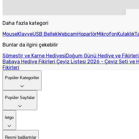
Daha fazla kategori
Mouse
Klavye
USB Bellek
Webcam
Hoparlör
Mikrofon
Kulaklık
Ta
Bunlar da ilgini çekebilir
Sömestir ve Karne Hediyesi
Doğum Günü Hediye ve Fikirleri
Babaya Hediye Fikirleri
Çeyiz Listesi 2026 - Çeyiz Seti ve H
Fikirleri
Popüler Kategoriler
Popüler Sayfalar
letgo
Resmi bağlantılar