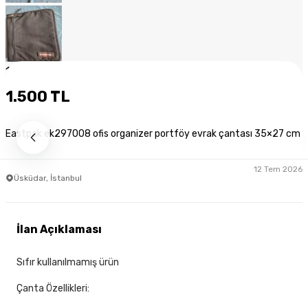
1
/
9
1.500 TL
Eastpak ek297008 ofis organizer portföy evrak çantası 35×27 cm
12 Tem 2026
Üsküdar, İstanbul
İlan Açıklaması
Sıfır kullanılmamış ürün
Çanta Özellikleri: