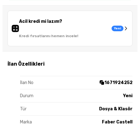
Acil kredi mi lazım?
Yeni
Kredi fırsatlarını hemen incele!
İlan Özellikleri
İlan No
1671924252
Durum
Yeni
Tür
Dosya & Klasör
Marka
Faber Castell