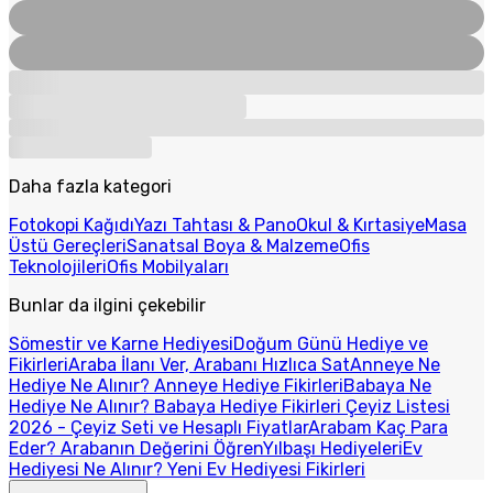
Daha fazla kategori
Fotokopi Kağıdı
Yazı Tahtası & Pano
Okul & Kırtasiye
Masa
Üstü Gereçleri
Sanatsal Boya & Malzeme
Ofis
Teknolojileri
Ofis Mobilyaları
Bunlar da ilgini çekebilir
Sömestir ve Karne Hediyesi
Doğum Günü Hediye ve
Fikirleri
Araba İlanı Ver, Arabanı Hızlıca Sat
Anneye Ne
Hediye Ne Alınır? Anneye Hediye Fikirleri
Babaya Ne
Hediye Ne Alınır? Babaya Hediye Fikirleri
Çeyiz Listesi
2026 - Çeyiz Seti ve Hesaplı Fiyatlar
Arabam Kaç Para
Eder? Arabanın Değerini Öğren
Yılbaşı Hediyeleri
Ev
Hediyesi Ne Alınır? Yeni Ev Hediyesi Fikirleri