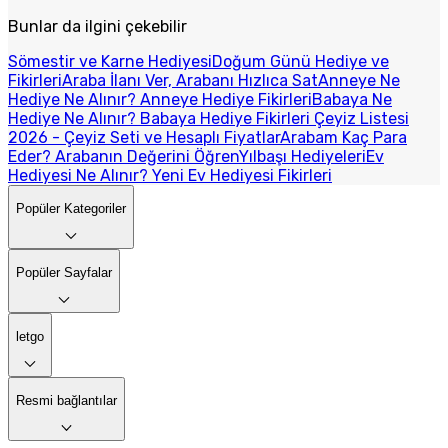
Bunlar da ilgini çekebilir
Sömestir ve Karne Hediyesi
Doğum Günü Hediye ve
Fikirleri
Araba İlanı Ver, Arabanı Hızlıca Sat
Anneye Ne
Hediye Ne Alınır? Anneye Hediye Fikirleri
Babaya Ne
Hediye Ne Alınır? Babaya Hediye Fikirleri
Çeyiz Listesi
2026 - Çeyiz Seti ve Hesaplı Fiyatlar
Arabam Kaç Para
Eder? Arabanın Değerini Öğren
Yılbaşı Hediyeleri
Ev
Hediyesi Ne Alınır? Yeni Ev Hediyesi Fikirleri
Popüler Kategoriler
Popüler Sayfalar
letgo
Resmi bağlantılar