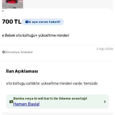
1
/
5
700 TL
6
aya varan taksit!
e Bebek oto koltuğu+ yükseltme minderi
2 Ağu 2026
Ümraniye, İstanbul
İlan Açıklaması
oto koltuğu satılıktır. yükseltme minderi vardır. temizdir.
Banka veya kredi kartı ile ödeme avantajı!
Hemen Başla!