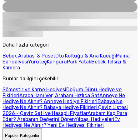
Daha fazla kategori
Bebek Arabası & Puset
Oto Koltuğu & Ana Kucağı
Mama
Sandalyesi
Yürüteç
Kanguru
Park Yatak
Bebek Telsizi &
Kamera
Bunlar da ilgini çekebilir
Sömestir ve Karne Hediyesi
Doğum Günü Hediye ve
Fikirleri
Araba İlanı Ver, Arabanı Hızlıca Sat
Anneye Ne
Hediye Ne Alınır? Anneye Hediye Fikirleri
Babaya Ne
Hediye Ne Alınır? Babaya Hediye Fikirleri
Çeyiz Listesi
2026 - Çeyiz Seti ve Hesaplı Fiyatlar
Arabam Kaç Para
Eder? Arabanın Değerini Öğren
Yılbaşı Hediyeleri
Ev
Hediyesi Ne Alınır? Yeni Ev Hediyesi Fikirleri
Popüler Kategoriler