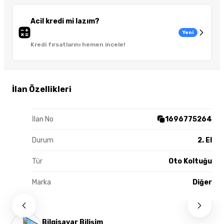
Acil kredi mi lazım?
Yeni
Kredi fırsatlarını hemen incele!
İlan Özellikleri
İlan No
1696775264
Durum
2. El
Tür
Oto Koltuğu
Marka
Diğer
Bilgisayar Bilişim