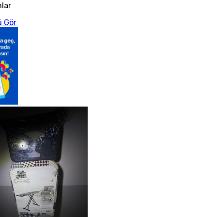
nlar
 Gör