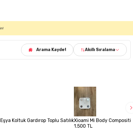
in!
Arama Kaydet
Akıllı Sıralama
ya Koltuk Gardırop Toplu Satılık
Xioami Mi Body Composition
1.500 TL