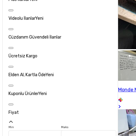
Videolu İlanlar
Yeni
Cüzdanım Güvendeli İlanlar
Ücretsiz Kargo
Elden Al, Kartla Öde
Yeni
Monde 
Kuponlu Ürünler
Yeni
Fiyat
Min
Maks