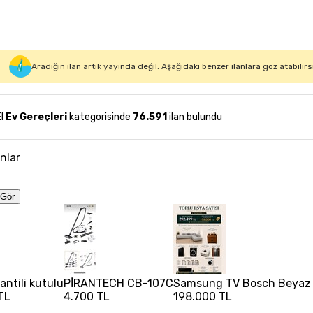
Aradığın ilan artık yayında değil. Aşağıdaki benzer ilanlara göz atabilirs
El
Ev Gereçleri
kategorisinde
76.591
ilan bulundu
anlar
Gör
rantili kutulu
PİRANTECH CB-107C
Samsung TV Bosch Beyaz Eş
TL
4.700 TL
198.000 TL