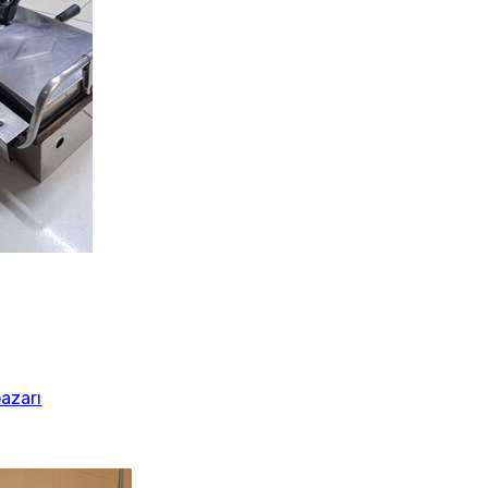
azarı