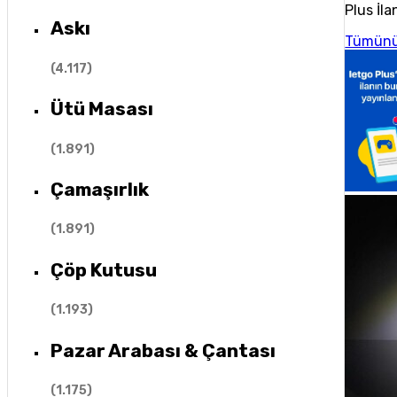
Plus İla
Askı
Tümünü
(
4.117
)
Ütü Masası
(
1.891
)
Çamaşırlık
(
1.891
)
Çöp Kutusu
(
1.193
)
Pazar Arabası & Çantası
(
1.175
)