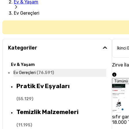
Ev & Yaşam
Ev Gereçleri
Kategoriler
İkinci 
Zirve İl
Ev & Yaşam
Ev Gereçleri
(
76.591
)
Tümünü 
Pratik Ev Eşyaları
(
55.129
)
Temizlik Malzemeleri
sıfır ga
18.000 
(
11.195
)