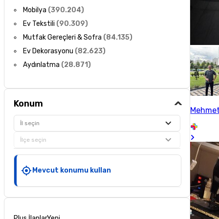
Mobilya
(
390.204
)
Ev Tekstili
(
90.309
)
Mutfak Gereçleri & Sofra
(
84.135
)
Ev Dekorasyonu
(
82.623
)
Aydınlatma
(
28.871
)
Konum
Mehmet
İl seçin
İlçe seçin
Mevcut konumu kullan
Plus İlanlar
Yeni