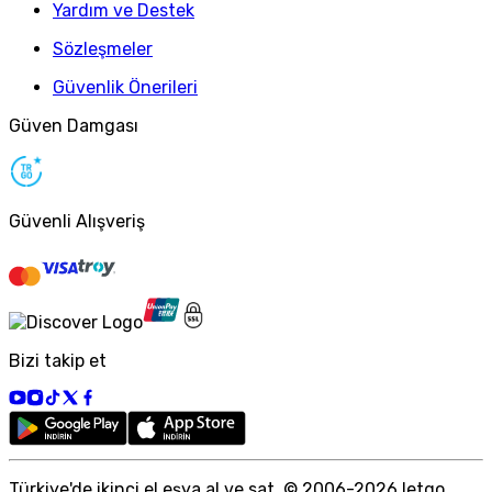
Yardım ve Destek
Sözleşmeler
Güvenlik Önerileri
Güven Damgası
Güvenli Alışveriş
Bizi takip et
Türkiye
'
de ikinci el eşya al ve sat. © 2006-
2026
letgo