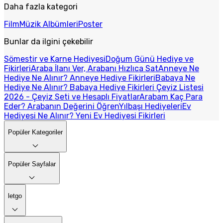
Daha fazla kategori
Film
Müzik Albümleri
Poster
Bunlar da ilgini çekebilir
Sömestir ve Karne Hediyesi
Doğum Günü Hediye ve
Fikirleri
Araba İlanı Ver, Arabanı Hızlıca Sat
Anneye Ne
Hediye Ne Alınır? Anneye Hediye Fikirleri
Babaya Ne
Hediye Ne Alınır? Babaya Hediye Fikirleri
Çeyiz Listesi
2026 - Çeyiz Seti ve Hesaplı Fiyatlar
Arabam Kaç Para
Eder? Arabanın Değerini Öğren
Yılbaşı Hediyeleri
Ev
Hediyesi Ne Alınır? Yeni Ev Hediyesi Fikirleri
Popüler Kategoriler
Popüler Sayfalar
letgo