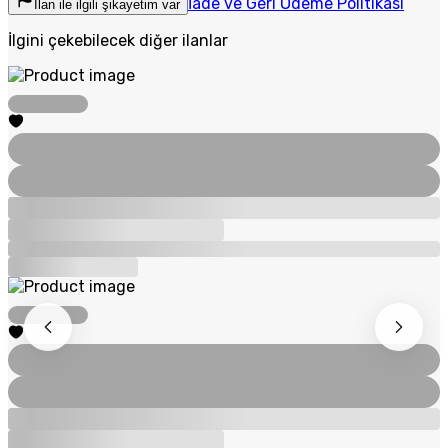
İade ve Geri Ödeme Politikası
İlan ile ilgili şikayetim var
İlgini çekebilecek diğer ilanlar