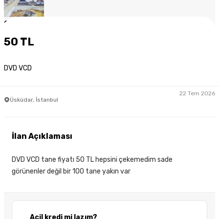
1
/
3
50 TL
DVD VCD
22 Tem 2026
Üsküdar, İstanbul
İlan Açıklaması
DVD VCD tane fiyatı 50 TL hepsini çekemedim sade
görünenler değil bir 100 tane yakın var
Acil kredi mi lazım?