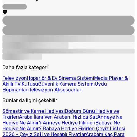
Daha fazla kategori
Televizyon
Hoparlör & Ev Sinema Sistemi
Media Player &
Akıllı TV Kutusu
Güvenlik Kamera Sistemi
Uydu
Ekipmanları
Televizyon Aksesuarları
Bunlar da ilgini çekebilir
Sömestir ve Karne Hediyesi
Doğum Günü Hediye ve
Fikirleri
Araba İlanı Ver, Arabanı Hızlıca Sat
Anneye Ne
Hediye Ne Alınır? Anneye Hediye Fikirleri
Babaya Ne
Hediye Ne Alınır? Babaya Hediye Fikirleri
Çeyiz Listesi
2026 - Çeyiz Seti ve Hesaplı Fiyatlar
Arabam Kaç Para