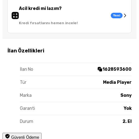
Acil kredi mi lazım?
Yeni
Kredi fırsatlarını hemen incele!
İlan Özellikleri
İlan No
1628593600
Tür
Media Player
Marka
Sony
Garanti
Yok
Durum
2. El
Güvenli Ödeme