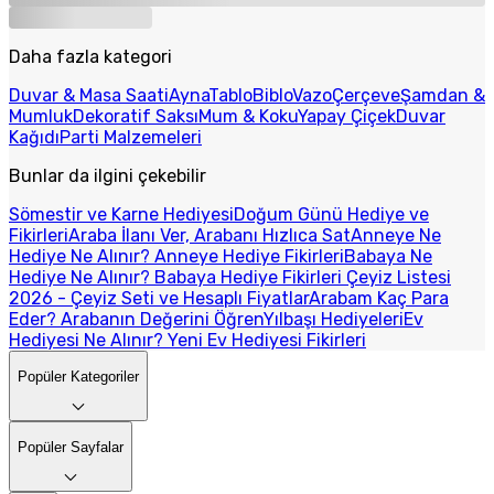
Daha fazla kategori
Duvar & Masa Saati
Ayna
Tablo
Biblo
Vazo
Çerçeve
Şamdan &
Mumluk
Dekoratif Saksı
Mum & Koku
Yapay Çiçek
Duvar
Kağıdı
Parti Malzemeleri
Bunlar da ilgini çekebilir
Sömestir ve Karne Hediyesi
Doğum Günü Hediye ve
Fikirleri
Araba İlanı Ver, Arabanı Hızlıca Sat
Anneye Ne
Hediye Ne Alınır? Anneye Hediye Fikirleri
Babaya Ne
Hediye Ne Alınır? Babaya Hediye Fikirleri
Çeyiz Listesi
2026 - Çeyiz Seti ve Hesaplı Fiyatlar
Arabam Kaç Para
Eder? Arabanın Değerini Öğren
Yılbaşı Hediyeleri
Ev
Hediyesi Ne Alınır? Yeni Ev Hediyesi Fikirleri
Popüler Kategoriler
Popüler Sayfalar