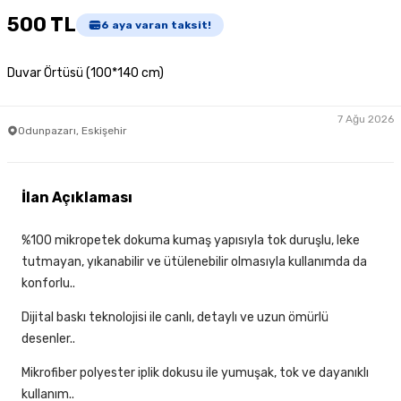
500 TL
6
aya varan taksit!
Duvar Örtüsü (100*140 cm)
7 Ağu 2026
Odunpazarı, Eskişehir
İlan Açıklaması
%100 mikropetek dokuma kumaş yapısıyla tok duruşlu, leke
tutmayan, yıkanabilir ve ütülenebilir olmasıyla kullanımda da
konforlu..
Dijital baskı teknolojisi ile canlı, detaylı ve uzun ömürlü
desenler..
Mikrofiber polyester iplik dokusu ile yumuşak, tok ve dayanıklı
kullanım..