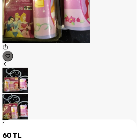
1
/
2
60 TL