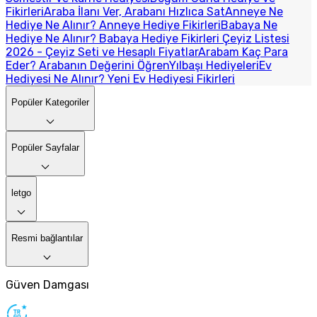
Fikirleri
Araba İlanı Ver, Arabanı Hızlıca Sat
Anneye Ne
Hediye Ne Alınır? Anneye Hediye Fikirleri
Babaya Ne
Hediye Ne Alınır? Babaya Hediye Fikirleri
Çeyiz Listesi
2026 - Çeyiz Seti ve Hesaplı Fiyatlar
Arabam Kaç Para
Eder? Arabanın Değerini Öğren
Yılbaşı Hediyeleri
Ev
Hediyesi Ne Alınır? Yeni Ev Hediyesi Fikirleri
Popüler Kategoriler
Popüler Sayfalar
letgo
Resmi bağlantılar
Güven Damgası