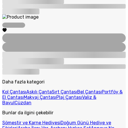
Daha fazla kategori
Kol Çantası
Askılı Çanta
Sırt Çantası
Bel Çantası
Portföy &
El Çantası
Makyaj Çantası
Plaj Çantası
Valiz &
Bavul
Cüzdan
Bunlar da ilgini çekebilir
Sömestir ve Karne Hediyesi
Doğum Günü Hediye ve