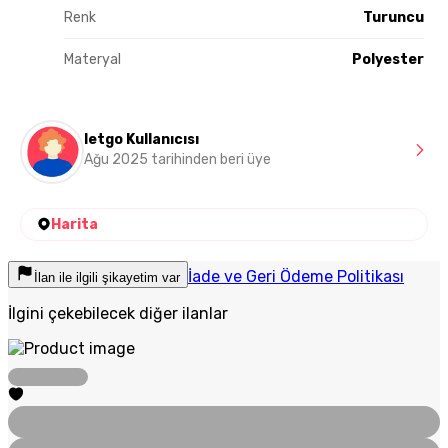
Renk
Turuncu
Materyal
Polyester
letgo Kullanıcısı
Ağu 2025 tarihinden beri üye
Harita
İade ve Geri Ödeme Politikası
İlan ile ilgili şikayetim var
İlgini çekebilecek diğer ilanlar