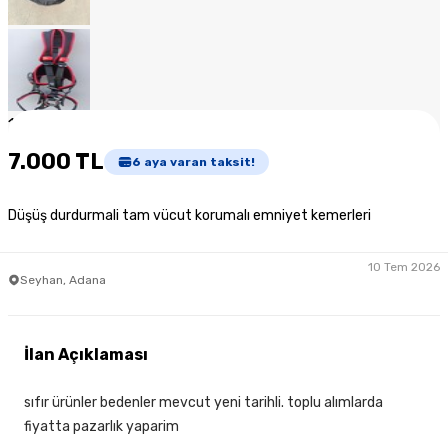
1
/
6
7.000 TL
6
aya varan taksit!
Düşüş durdurmali tam vücut korumalı emniyet kemerleri
10 Tem 2026
Seyhan, Adana
İlan Açıklaması
sıfır ürünler bedenler mevcut yeni tarihli. toplu alımlarda
fiyatta pazarlık yaparim