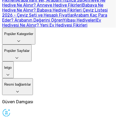
Fikirleri
Araba İlanı Ver, Arabanı Hızlıca Sat
Anneye Ne
Hediye Ne Alınır? Anneye Hediye Fikirleri
Babaya Ne
Hediye Ne Alınır? Babaya Hediye Fikirleri
Çeyiz Listesi
2026 - Çeyiz Seti ve Hesaplı Fiyatlar
Arabam Kaç Para
Eder? Arabanın Değerini Öğren
Yılbaşı Hediyeleri
Ev
Hediyesi Ne Alınır? Yeni Ev Hediyesi Fikirleri
Popüler Kategoriler
Popüler Sayfalar
letgo
Resmi bağlantılar
Güven Damgası