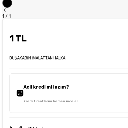
1
/
1
1 TL
DUŞAKABİN İMALATTAN HALKA
Acil kredi mi lazım?
Kredi fırsatlarını hemen incele!