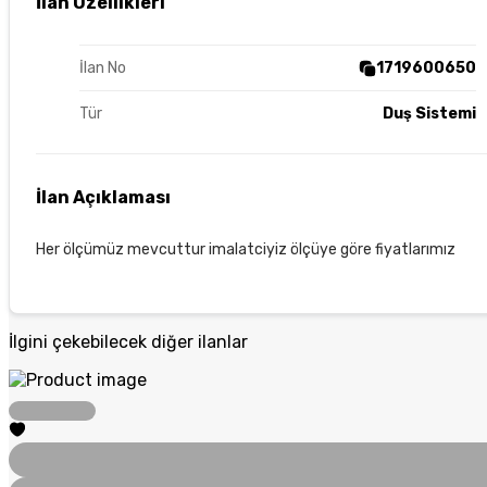
İlan Özellikleri
İlan No
1719600650
Tür
Duş Sistemi
İlan Açıklaması
Her ölçümüz mevcuttur imalatciyiz ölçüye göre fiyatlarımız
İlgini çekebilecek diğer ilanlar