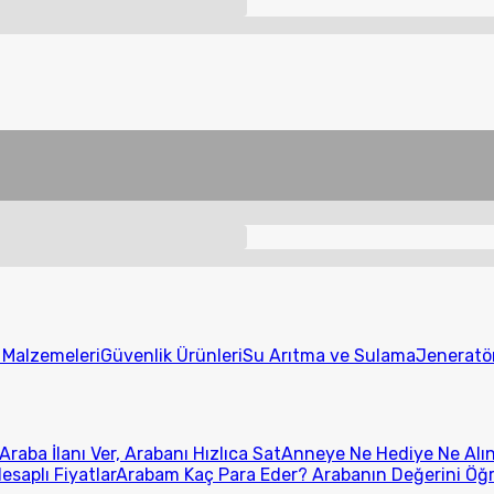
t Malzemeleri
Güvenlik Ürünleri
Su Arıtma ve Sulama
Jeneratö
Araba İlanı Ver, Arabanı Hızlıca Sat
Anneye Ne Hediye Ne Alını
esaplı Fiyatlar
Arabam Kaç Para Eder? Arabanın Değerini Öğ