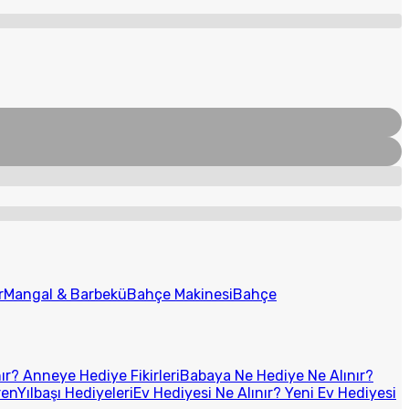
r
Mangal & Barbekü
Bahçe Makinesi
Bahçe
r? Anneye Hediye Fikirleri
Babaya Ne Hediye Ne Alınır?
ren
Yılbaşı Hediyeleri
Ev Hediyesi Ne Alınır? Yeni Ev Hediyesi