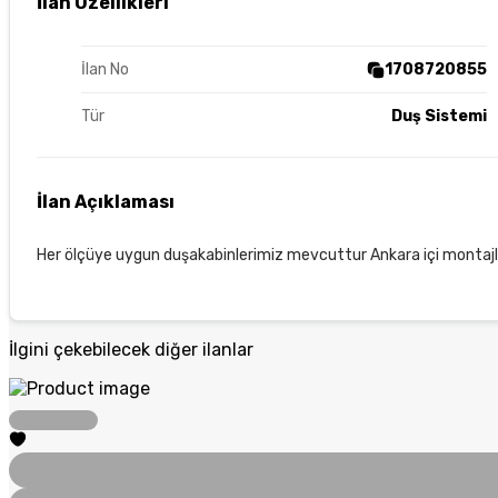
İlan Özellikleri
İlan No
1708720855
Tür
Duş Sistemi
İlan Açıklaması
Her ölçüye uygun duşakabinlerimiz mevcuttur Ankara içi montajli
İlgini çekebilecek diğer ilanlar