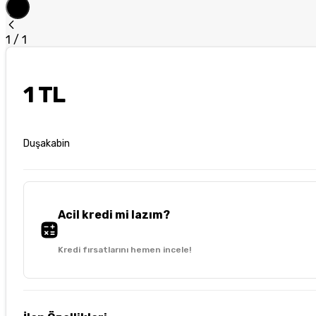
1
/
1
1 TL
Duşakabin
Acil kredi mi lazım?
Kredi fırsatlarını hemen incele!