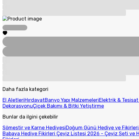
Daha fazla kategori
El Aletleri
Hırdavat
Banyo Yapı Malzemeleri
Elektrik & Tesisa
Dekorasyonu
Çiçek Bakımı & Bitki Yetiştirme
Bunlar da ilgini çekebilir
Sömestir ve Karne Hediyesi
Doğum Günü Hediye ve Fikirleri
Babaya Hediye Fikirleri
Çeyiz Listesi 2026 - Çeyiz Seti ve H