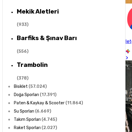
Mekik Aletleri
(
933
)
Barfiks & Şınav Barı
let
(
556
)
Trambolin
(
378
)
Bisiklet
(
57.024
)
Doğa Sporları
(
17.391
)
Paten & Kaykay & Scooter
(
11.864
)
Su Sporları
(
6.669
)
Takım Sporları
(
4.745
)
Raket Sporları
(
2.027
)