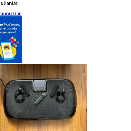
s İlanlar
münü Gör