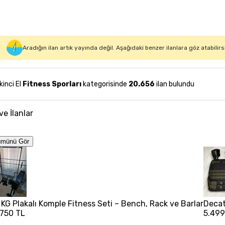
Aradığın ilan artık yayında değil. Aşağıdaki benzer ilanlara göz atabilirs
İkinci El
Fitness Sporları
kategorisinde
20.656
ilan bulundu
ve İlanlar
ümünü Gör
 KG Plakalı Komple Fitness Seti – Bench, Rack ve Barlar
Decat
.750 TL
5.499