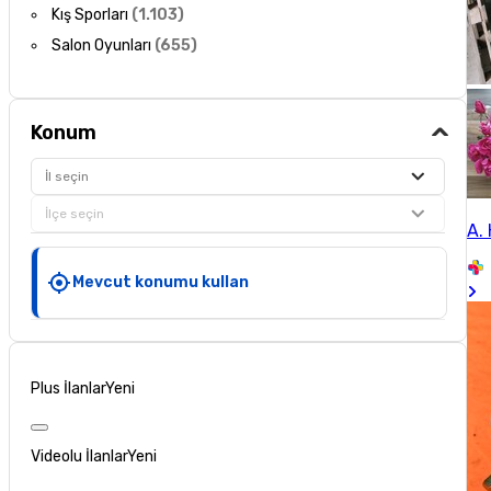
Kış Sporları
(
1.103
)
Salon Oyunları
(
655
)
Konum
İl seçin
İlçe seçin
A. 
Mevcut konumu kullan
Plus İlanlar
Yeni
Videolu İlanlar
Yeni