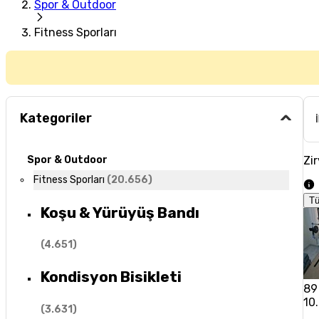
Spor & Outdoor
Fitness Sporları
Kategoriler
Zir
Spor & Outdoor
Fitness Sporları
(
20.656
)
T
Koşu & Yürüyüş Bandı
(
4.651
)
Kondisyon Bisikleti
89
10
(
3.631
)