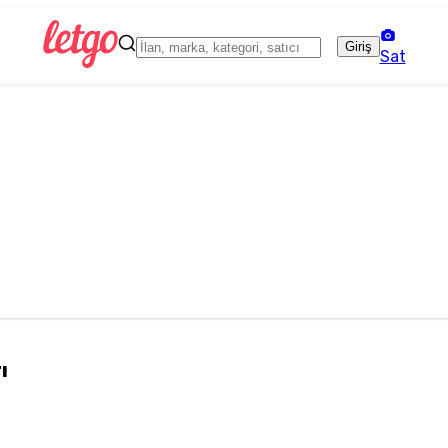
Giriş
Sat
ı