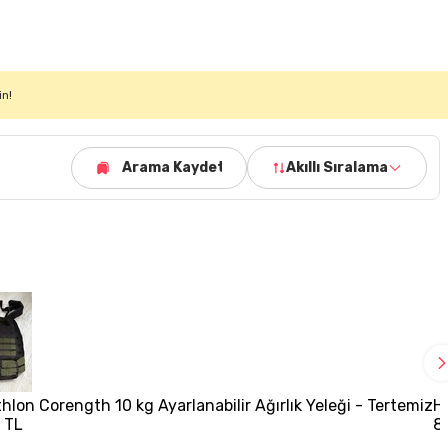
in!
Arama Kaydet
Akıllı Sıralama
hlon Corength 10 kg Ayarlanabilir Ağırlık Yeleği - Tertemiz
H
 TL
8