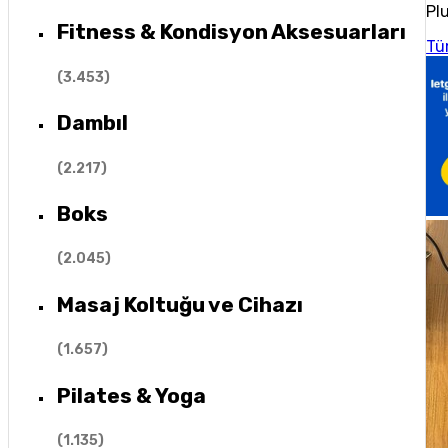
Plu
Fitness & Kondisyon Aksesuarları
Tü
(
3.453
)
Dambıl
(
2.217
)
Boks
(
2.045
)
Masaj Koltuğu ve Cihazı
(
1.657
)
Pilates & Yoga
(
1.135
)