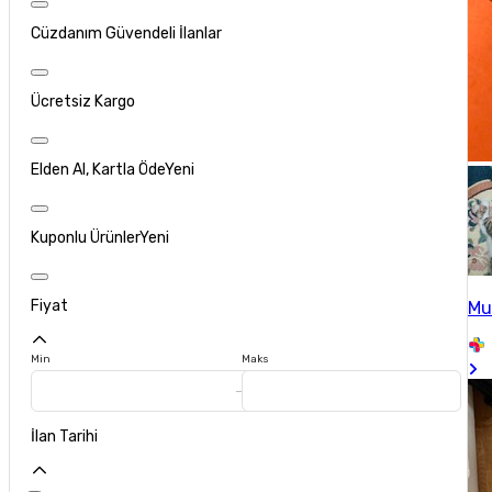
Cüzdanım Güvendeli İlanlar
Ücretsiz Kargo
Elden Al, Kartla Öde
Yeni
Kuponlu Ürünler
Yeni
Fiyat
Mu
Min
Maks
İlan Tarihi