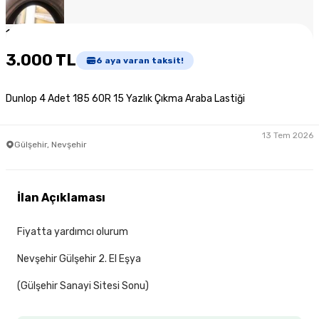
1
/
5
3.000 TL
6
aya varan taksit!
Dunlop 4 Adet 185 60R 15 Yazlık Çıkma Araba Lastiği
13 Tem 2026
Gülşehir, Nevşehir
İlan Açıklaması
Fiyatta yardımcı olurum
Nevşehir Gülşehir 2. El Eşya
(Gülşehir Sanayi Sitesi Sonu)