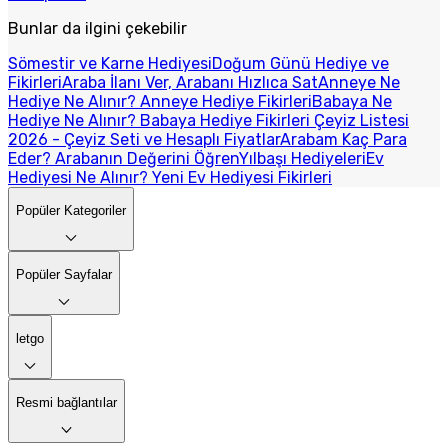
Bunlar da ilgini çekebilir
Sömestir ve Karne Hediyesi
Doğum Günü Hediye ve
Fikirleri
Araba İlanı Ver, Arabanı Hızlıca Sat
Anneye Ne
Hediye Ne Alınır? Anneye Hediye Fikirleri
Babaya Ne
Hediye Ne Alınır? Babaya Hediye Fikirleri
Çeyiz Listesi
2026 - Çeyiz Seti ve Hesaplı Fiyatlar
Arabam Kaç Para
Eder? Arabanın Değerini Öğren
Yılbaşı Hediyeleri
Ev
Hediyesi Ne Alınır? Yeni Ev Hediyesi Fikirleri
Popüler Kategoriler
Popüler Sayfalar
letgo
Resmi bağlantılar