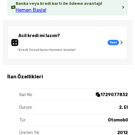
Banka veya kredi kartı ile ödeme avantajı!
Hemen Başla!
Acil kredi mi lazım?
Yeni
Kredi fırsatlarını hemen incele!
İlan Özellikleri
İlan No
1729077832
Durum
2. El
Tür
Otomobil
Üretim Yılı
2012