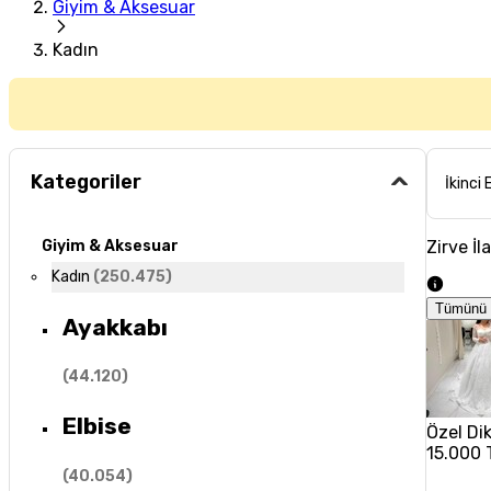
Giyim & Aksesuar
Kadın
Kategoriler
İkinci 
Zirve İl
Giyim & Aksesuar
Kadın
(
250.475
)
Tümünü 
Ayakkabı
(
44.120
)
Elbise
Özel Dik
15.000 
(
40.054
)