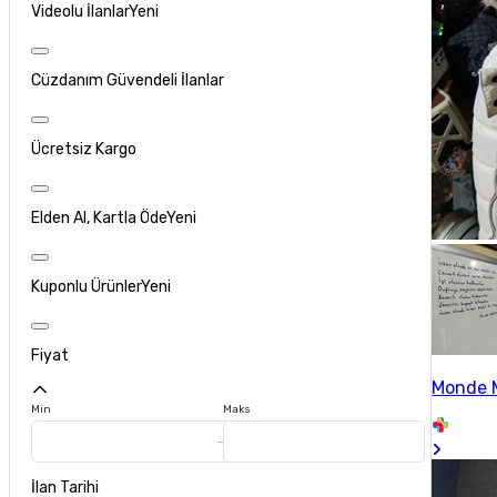
Videolu İlanlar
Yeni
Cüzdanım Güvendeli İlanlar
Ücretsiz Kargo
Elden Al, Kartla Öde
Yeni
Kuponlu Ürünler
Yeni
Fiyat
Monde 
Min
Maks
İlan Tarihi