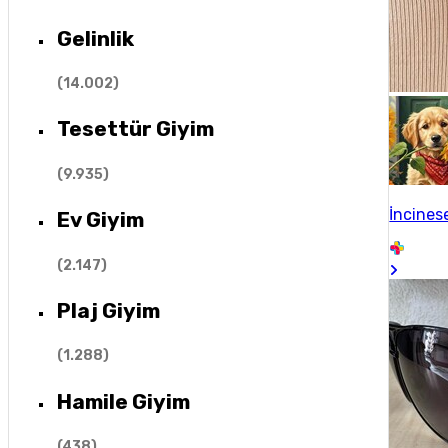
Gelinlik
(
14.002
)
Tesettür Giyim
(
9.935
)
İncines
Ev Giyim
(
2.147
)
Plaj Giyim
(
1.288
)
Hamile Giyim
(
438
)