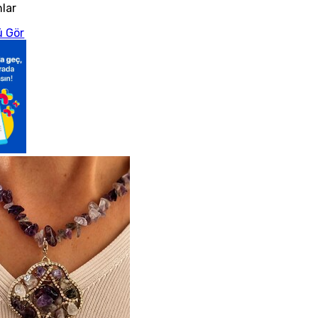
nlar
 Gör