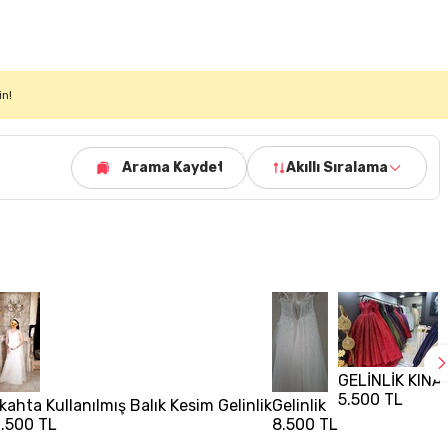
in!
Arama Kaydet
Akıllı Sıralama
GELİNLİK KINA
5.500 TL
kahta Kullanılmış Balık Kesim Gelinlik
Gelinlik
2.500 TL
8.500 TL