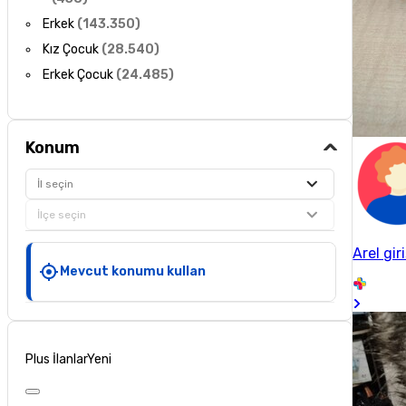
Erkek
(
143.350
)
Kız Çocuk
(
28.540
)
Erkek Çocuk
(
24.485
)
Konum
İl seçin
İlçe seçin
Arel gir
Mevcut konumu kullan
Plus İlanlar
Yeni