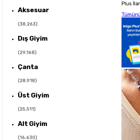
Plus İla
Aksesuar
Tümünü
(
38.263
)
Dış Giyim
(
29.168
)
Çanta
(
28.918
)
Üst Giyim
(
25.511
)
Alt Giyim
(
16.630
)