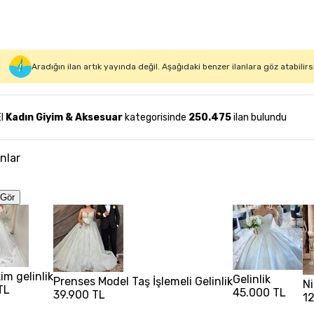
Aradığın ilan artık yayında değil. Aşağıdaki benzer ilanlara göz atabilirs
El
Kadın Giyim & Aksesuar
kategorisinde
250.475
ilan bulundu
anlar
Gör
im gelinlik
Gelinlik
Prenses Model Taş İşlemeli Gelinlik
Ni
TL
45.000 TL
39.900 TL
1