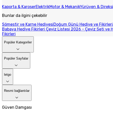
Kaporta & Karoser
Elektrik
Motor & Mekanik
Yürüyen & Direks
Bunlar da ilgini çekebilir
Sömestir ve Karne Hediyesi
Doğum Günü Hediye ve Fikirleri
Babaya Hediye Fikirleri
Çeyiz Listesi 2026 - Çeyiz Seti ve H
Fikirleri
Popüler Kategoriler
Popüler Sayfalar
letgo
Resmi bağlantılar
Güven Damgası