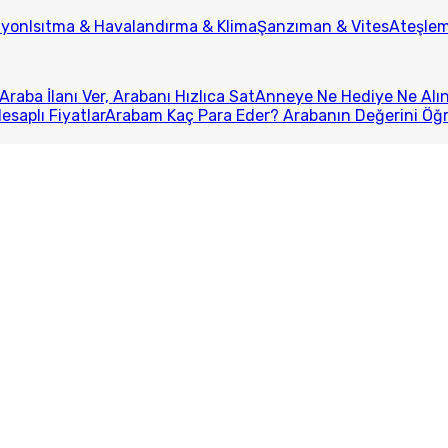
iyon
Isıtma & Havalandırma & Klima
Şanzıman & Vites
Ateşlem
Araba İlanı Ver, Arabanı Hızlıca Sat
Anneye Ne Hediye Ne Alını
esaplı Fiyatlar
Arabam Kaç Para Eder? Arabanın Değerini Öğ