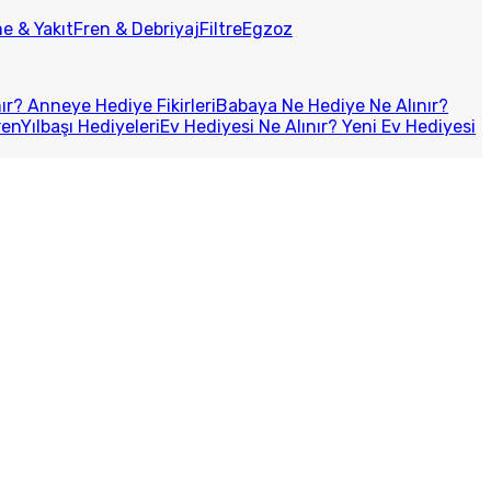
e & Yakıt
Fren & Debriyaj
Filtre
Egzoz
r? Anneye Hediye Fikirleri
Babaya Ne Hediye Ne Alınır?
ren
Yılbaşı Hediyeleri
Ev Hediyesi Ne Alınır? Yeni Ev Hediyesi