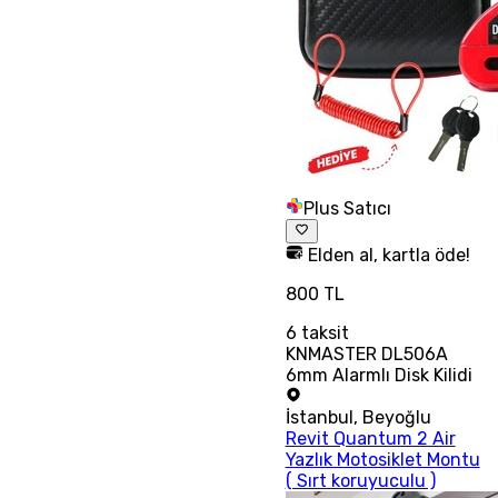
Plus Satıcı
Elden al, kartla öde!
800 TL
6
taksit
KNMASTER DL506A
6mm Alarmlı Disk Kilidi
İstanbul
,
Beyoğlu
Revit Quantum 2 Air
Yazlık Motosiklet Montu
( Sırt koruyuculu )