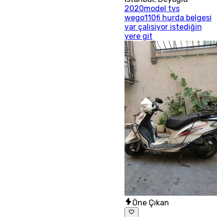
2020model tvs
wego110fi hurda belgesi
var çalısiyor istediğin
yere git
Öne Çıkan