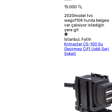
15.000 TL
2020model tvs
wego110fi hurda belgesi
var çalısiyor istediğin
yere git
İstanbul
,
Fatih
Knmaster CS-100 Su
Geçirmez Çift Usbli Şarj
Soketi