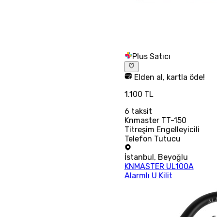
Plus Satıcı
Elden al, kartla öde!
1.100 TL
6
taksit
Knmaster TT-150
Titreşim Engelleyicili
Telefon Tutucu
İstanbul
,
Beyoğlu
KNMASTER UL100A
Alarmlı U Kilit