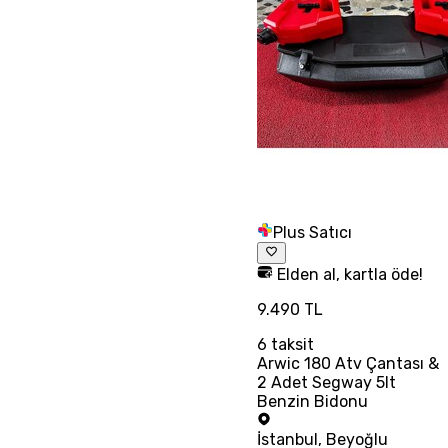
Plus Satıcı
Elden al, kartla öde!
9.490 TL
6
taksit
Arwic 180 Atv Çantası &
2 Adet Segway 5lt
Benzin Bidonu
İstanbul
,
Beyoğlu