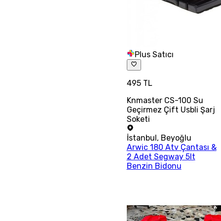
Plus Satıcı
495 TL
Knmaster CS-100 Su
Geçirmez Çift Usbli Şarj
Soketi
İstanbul
,
Beyoğlu
Arwic 180 Atv Çantası &
2 Adet Segway 5lt
Benzin Bidonu