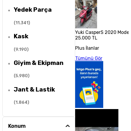
Yedek Parça
(
11.341
)
Yuki CasperS 2020 Model
Kask
25.000 TL
Plus İlanlar
(
9.190
)
Tümünü Gör
Giyim & Ekipman
(
5.980
)
Jant & Lastik
(
1.864
)
Konum