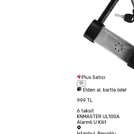
Plus Satıcı
Elden al, kartla öde!
999 TL
6
taksit
KNMASTER UL100A
Alarmlı U Kilit
İstanbul
,
Beyoğlu