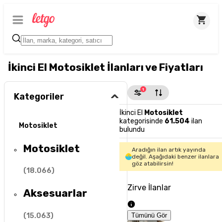
İkinci El Motosiklet İlanları ve Fiyatları
1
Kategoriler
İkinci El
Motosiklet
kategorisinde
61.504
ilan
Motosiklet
bulundu
Motosiklet
Aradığın ilan artık yayında
değil. Aşağıdaki benzer ilanlara
göz atabilirsin!
(
18.066
)
Zirve İlanlar
Aksesuarlar
(
15.063
)
Tümünü Gör