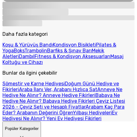
Daha fazla kategori
Koşu & Yürüyüş Bandı
Kondisyon Bisikleti
Pilates &
Yoga
Boks
Trambolin
Barfiks & Şınav Barı
Mekik
Aletleri
Dambıl
Fitness & Kondisyon Aksesuarları
Masaj
Koltuğu ve Cihazı
Bunlar da ilgini çekebilir
Sömestir ve Karne Hediyesi
Doğum Günü Hediye ve
Fikirleri
Araba İlanı Ver, Arabanı Hızlıca Sat
Anneye Ne
Hediye Ne Alınır? Anneye Hediye Fikirleri
Babaya Ne
Hediye Ne Alınır? Babaya Hediye Fikirleri
Çeyiz Listesi
2026 - Çeyiz Seti ve Hesaplı Fiyatlar
Arabam Kaç Para
Eder? Arabanın Değerini Öğren
Yılbaşı Hediyeleri
Ev
Hediyesi Ne Alınır? Yeni Ev Hediyesi Fikirleri
Popüler Kategoriler