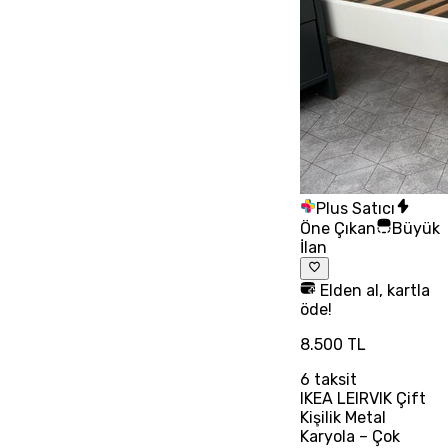
Plus Satıcı
Öne Çıkan
Büyük
İlan
Elden al, kartla
öde!
8.500 TL
6
taksit
IKEA LEIRVIK Çift
Kişilik Metal
Karyola – Çok