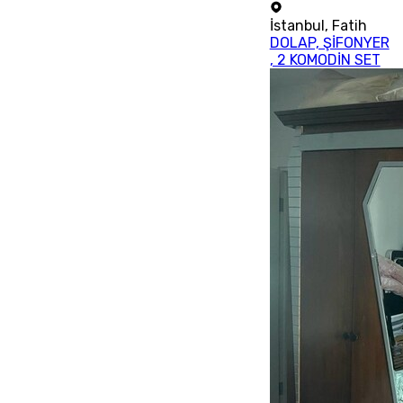
İstanbul
,
Fatih
DOLAP, ŞİFONYER
, 2 KOMODİN SET