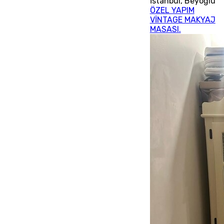
İstanbul
,
Beyoğlu
ÖZEL YAPIM
VİNTAGE MAKYAJ
MASASI.