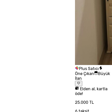
Plus Satıcı
Öne Çıkan
Büyük
İlan
Elden al, kartla
öde!
25.000 TL
6
taksit