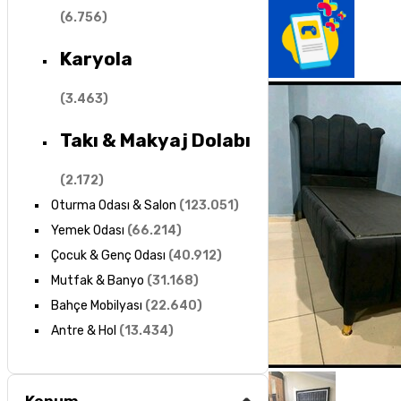
(
6.756
)
Karyola
(
3.463
)
Takı & Makyaj Dolabı
(
2.172
)
Oturma Odası & Salon
(
123.051
)
Yemek Odası
(
66.214
)
Çocuk & Genç Odası
(
40.912
)
Mutfak & Banyo
(
31.168
)
Bahçe Mobilyası
(
22.640
)
Antre & Hol
(
13.434
)