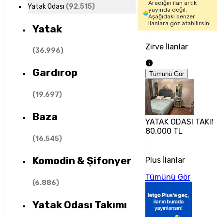
Aradığın ilan artık
Yatak Odası
(
92.515
)
yayında değil.
Aşağıdaki benzer
ilanlara göz atabilirsin!
Yatak
Zirve İlanlar
(
36.996
)
Gardırop
Tümünü Gör
(
19.697
)
Baza
YATAK ODASI TAKIM
80.000 TL
(
16.545
)
Komodin & Şifonyer
Plus İlanlar
Tümünü Gör
(
6.886
)
Yatak Odası Takımı