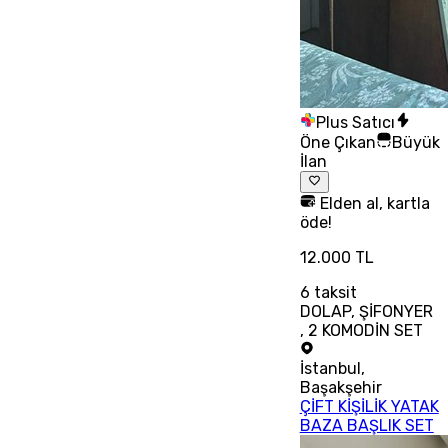
Plus Satıcı
Öne Çıkan
Büyük
İlan
Elden al, kartla
öde!
12.000 TL
6
taksit
DOLAP, ŞİFONYER
, 2 KOMODİN SET
İstanbul
,
Başakşehir
ÇİFT KİŞİLİK YATAK
BAZA BAŞLIK SET