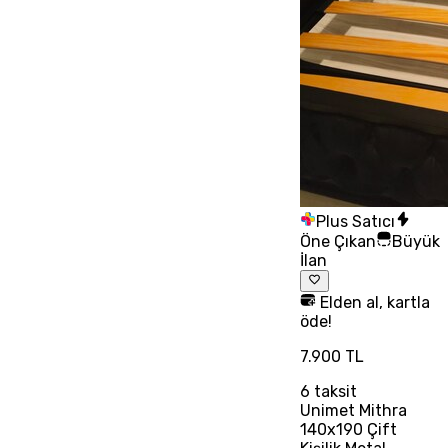
Plus Satıcı
Öne Çıkan
Büyük
İlan
Elden al, kartla
öde!
7.900 TL
6
taksit
Unimet Mithra
140x190 Çift