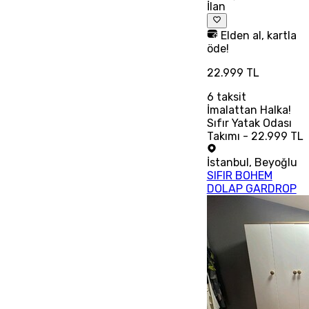
İlan
Elden al, kartla
öde!
22.999 TL
6
taksit
İmalattan Halka!
Sıfır Yatak Odası
Takımı - 22.999 TL
İstanbul
,
Beyoğlu
SIFIR BOHEM
DOLAP GARDROP