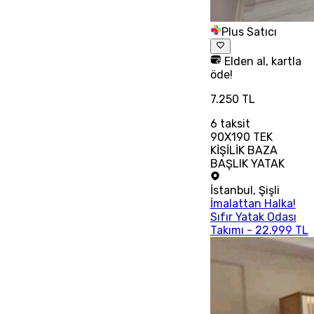
Plus Satıcı
Elden al, kartla
öde!
7.250 TL
6
taksit
90X190 TEK
KİŞİLİK BAZA
BAŞLIK YATAK
İstanbul
,
Şişli
İmalattan Halka!
Sıfır Yatak Odası
Takımı - 22.999 TL