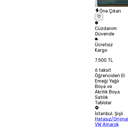
Öne Çıkan
Cüzdanım
Güvende
Ücretsiz
Kargo
7.500 TL
6
taksit
Öğrenciden El
Emeği Yağlı
Boya ve
Akrilik Boya
Satılık
Tablolar
İstanbul
,
Şişli
Hatasız/Orijina
VW Amarok