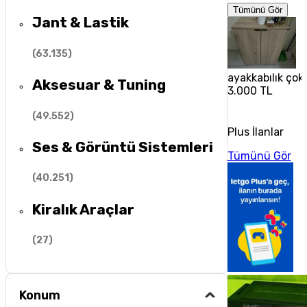
Tümünü Gör
Jant & Lastik
(
63.135
)
ayakkabılık çok 
Aksesuar & Tuning
3.000 TL
(
49.552
)
Plus İlanlar
Ses & Görüntü Sistemleri
Tümünü Gör
(
40.251
)
Kiralık Araçlar
(
27
)
Konum