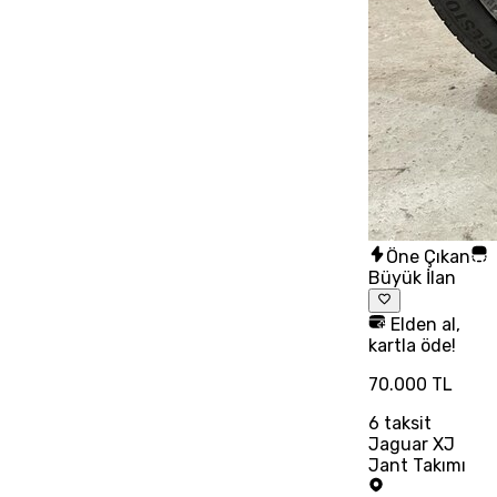
Öne Çıkan
Büyük İlan
Elden al,
kartla öde!
70.000 TL
6
taksit
Jaguar XJ
Jant Takımı