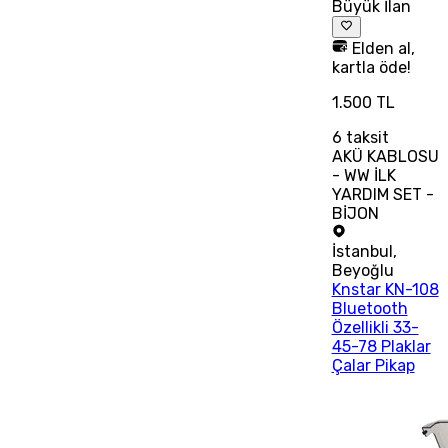
Büyük İlan
Elden al,
kartla öde!
1.500 TL
6
taksit
AKÜ KABLOSU
- WW İLK
YARDIM SET -
BİJON
İstanbul
,
Beyoğlu
Knstar KN-108
Bluetooth
Özellikli 33-
45-78 Plaklar
Çalar Pikap