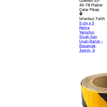
Özellikli 33-
45-78 Plaklar
Çalar Pikap
İstanbul
,
Fatih
5 cm x 5
Metre
Yansıtıcı
Siyah Sarı
Uyarı Bandı –
Basamak,
Zemin, G