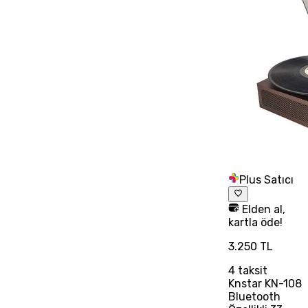
Plus Satıcı
Elden al,
kartla öde!
3.250 TL
4
taksit
Knstar KN-108
Bluetooth