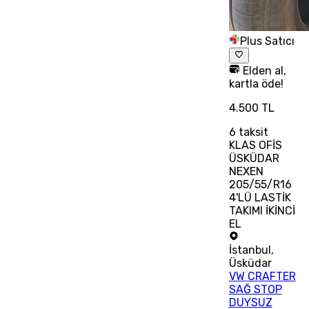
Plus Satıcı
Elden al,
kartla öde!
4.500 TL
6
taksit
KLAS OFİS
ÜSKÜDAR
NEXEN
205/55/R16
4'LÜ LASTİK
TAKIMI İKİNCİ
EL
İstanbul
,
Üsküdar
VW CRAFTER
SAĞ STOP
DUYSUZ