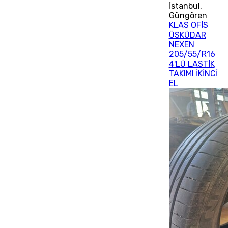
İstanbul
,
Güngören
KLAS OFİS
ÜSKÜDAR
NEXEN
205/55/R16
4'LÜ LASTİK
TAKIMI İKİNCİ
EL