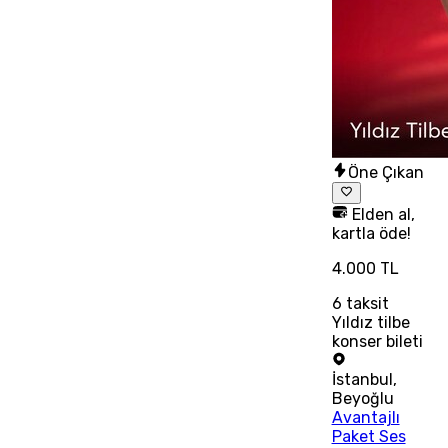
Öne Çıkan
Elden al,
kartla öde!
4.000 TL
6
taksit
Yıldız tilbe
konser bileti
İstanbul
,
Beyoğlu
Avantajlı
Paket Ses