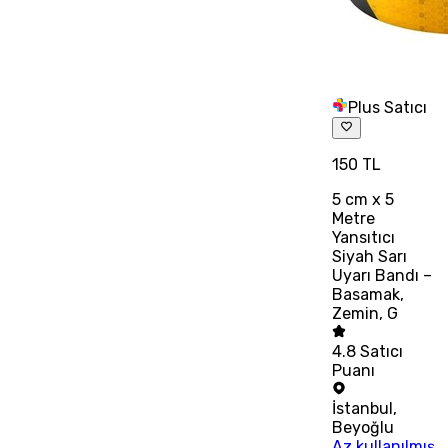
Plus Satıcı
150 TL
5 cm x 5
Metre
Yansıtıcı
Siyah Sarı
Uyarı Bandı –
Basamak,
Zemin, G
4.8
Satıcı
Puanı
İstanbul
,
Beyoğlu
Az kullanılmış