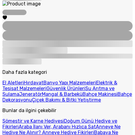
Daha fazla kategori
El Aletleri
Hırdavat
Banyo Yapı Malzemeleri
Elektrik &
Tesisat Malzemeleri
Güvenlik Ürünleri
Su Arıtma ve
Sulama
Jeneratör
Mangal & Barbekü
Bahçe Makinesi
Bahçe
Dekorasyonu
Çiçek Bakımı & Bitki Yetiştirme
Bunlar da ilgini çekebilir
Sömestir ve Karne Hediyesi
Doğum Günü Hediye ve
Fikirleri
Araba İlanı Ver, Arabanı Hızlıca Sat
Anneye Ne
Hediye Ne Alınır? Anneye Hediye Fikirleri
Babaya Ne