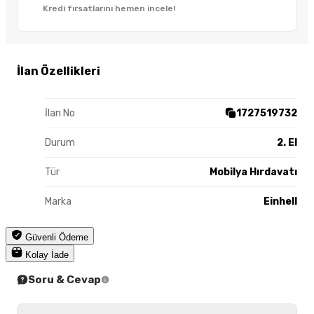
Kredi fırsatlarını hemen incele!
İlan Özellikleri
İlan No
1727519732
Durum
2. El
Tür
Mobilya Hırdavatı
Marka
Einhell
Güvenli Ödeme
Kolay İade
Soru & Cevap