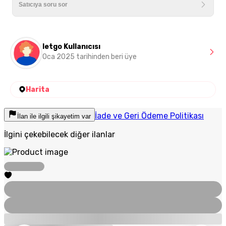
letgo Kullanıcısı
Oca 2025 tarihinden beri üye
Harita
İade ve Geri Ödeme Politikası
İlan ile ilgili şikayetim var
İlgini çekebilecek diğer ilanlar