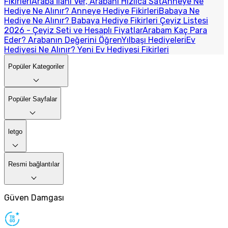
Fikirleri
Araba İlanı Ver, Arabanı Hızlıca Sat
Anneye Ne
Hediye Ne Alınır? Anneye Hediye Fikirleri
Babaya Ne
Hediye Ne Alınır? Babaya Hediye Fikirleri
Çeyiz Listesi
2026 - Çeyiz Seti ve Hesaplı Fiyatlar
Arabam Kaç Para
Eder? Arabanın Değerini Öğren
Yılbaşı Hediyeleri
Ev
Hediyesi Ne Alınır? Yeni Ev Hediyesi Fikirleri
Popüler Kategoriler
Popüler Sayfalar
letgo
Resmi bağlantılar
Güven Damgası