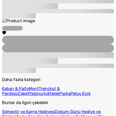
Daha fazla kategori
Kaban & Palto
Mont
Trençkot &
Pardösü
Ceket
Yağmurluk
Yelek
Parka
Peluş Kürk
Bunlar da ilgini çekebilir
Sömestir ve Karne Hediyesi
Doğum Günü Hediye ve