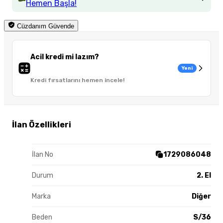
Hemen Başla!
Cüzdanım Güvende
Acil kredi mi lazım?
Yeni
Kredi fırsatlarını hemen incele!
İlan Özellikleri
İlan No
1729086048
Durum
2. El
Marka
Diğer
Beden
S/36