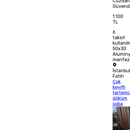
Cüzdan
Güvend
1.100
TL
6
taksit
kullani
50x30
Alumin
menfez
İstanbu
Fatih
Çok
keyifli
tertemi
döküm
soba