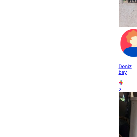
Deniz
bey