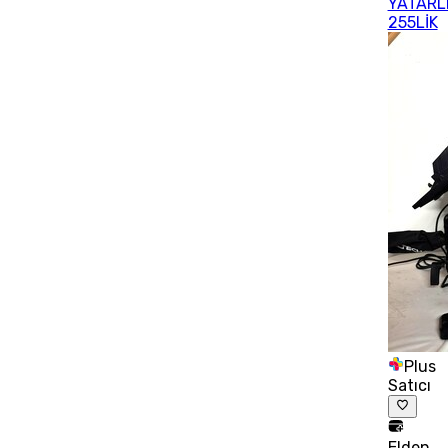
YATARL
255LİK
Plus
Satıcı
Elden