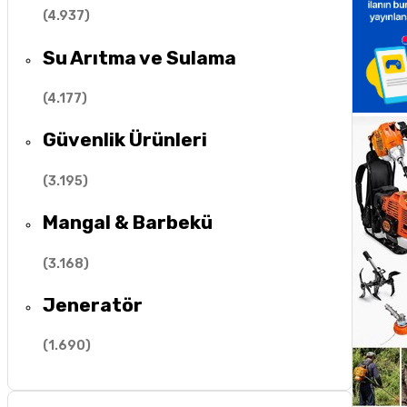
(
4.937
)
Su Arıtma ve Sulama
(
4.177
)
Güvenlik Ürünleri
(
3.195
)
Mangal & Barbekü
(
3.168
)
Jeneratör
(
1.690
)