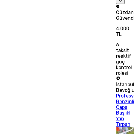
Cüzdan
Güvend
4.000
TL
6
taksit
reaktif
güç
kontrol
rolesi
İstanbu
Beyoğl
Profesy
Benzinl
Çapa
Başlıklı
Yan
Tırpan