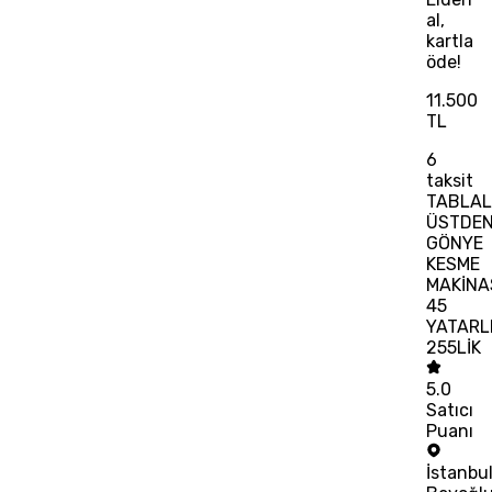
al,
kartla
öde!
11.500
TL
6
taksit
TABLAL
ÜSTDE
GÖNYE
KESME
MAKİNA
45
YATARL
255LİK
5.0
Satıcı
Puanı
İstanbu