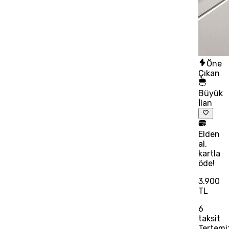
Öne
Çıkan
Büyük
İlan
Elden
al,
kartla
öde!
3.900
TL
6
taksit
Tertemi