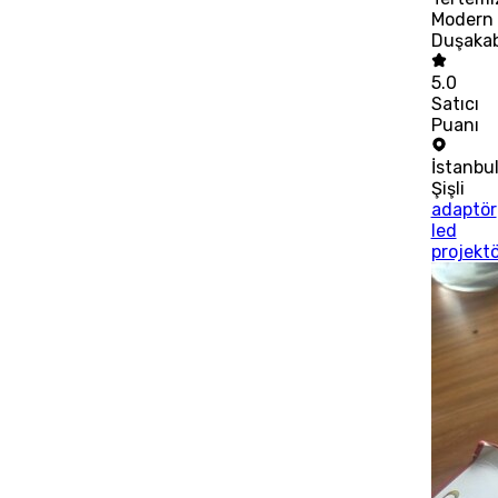
Modern
Duşaka
5.0
Satıcı
Puanı
İstanbu
Şişli
adaptör
led
projektö