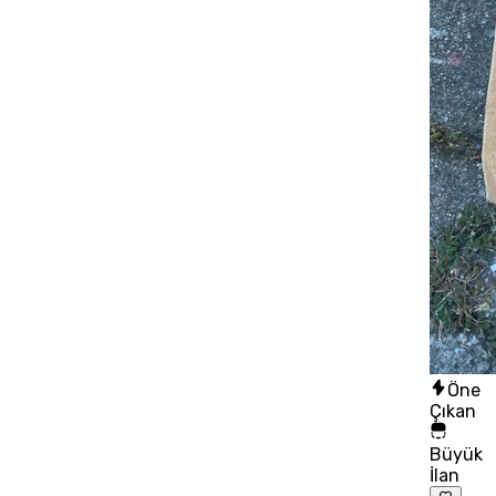
Öne
Çıkan
Büyük
İlan