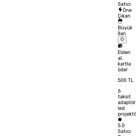
Satıcı
Öne
Çıkan
Büyük
İlan
Elden
al,
kartla
öde!
500 TL
6
taksit
adaptör
led
projektö
5.0
Satıcı