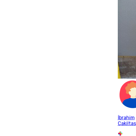
İbrahim
Cakiltas