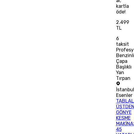
al,
kartla
öde!
2.499
TL
6
taksit
Profesy
Benzinl
Çapa
Başlıklı
Yan
Tırpan
İstanbu
Esenler
TABLAL
ÜSTDE
GÖNYE
KESME
MAKİNA
45