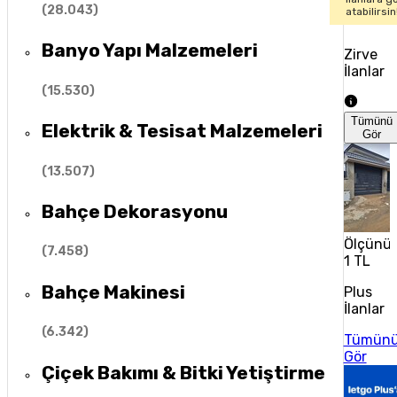
(
28.043
)
atabilirsin
Banyo Yapı Malzemeleri
Zirve
İlanlar
(
15.530
)
Tümünü
Elektrik & Tesisat Malzemeleri
Gör
(
13.507
)
Bahçe Dekorasyonu
Ölçünüz
(
7.458
)
1 TL
Bahçe Makinesi
Plus
İlanlar
(
6.342
)
Tümün
Gör
Çiçek Bakımı & Bitki Yetiştirme