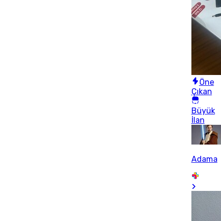
Öne
Çıkan
Büyük
İlan
Adama