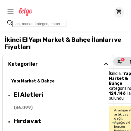
İkinci El Yapı Market & Bahçe İlanları ve
Fiyatları
1
Kategoriler
İkinci El
Yap
Market &
Yapı Market & Bahçe
Bahçe
kategorisin
El Aletleri
124.146
il
bulundu
(
36.099
)
Aradığın i
artık yayı
değil.
Hırdavat
Aşağıdaki
benzer
ilanlara g