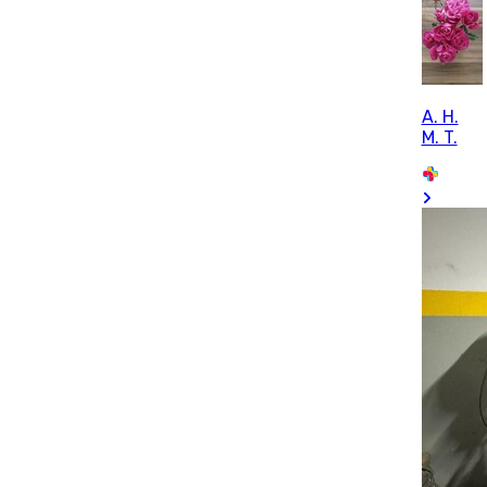
A. H.
M. T.