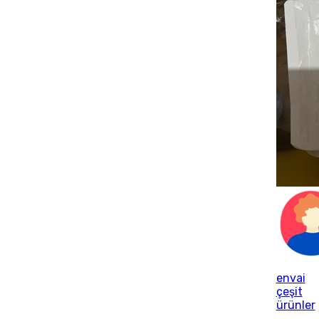
envai
çeşit
ürünler