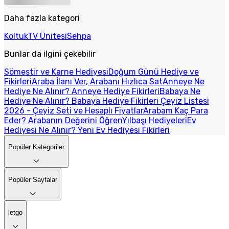
Daha fazla kategori
Koltuk
TV Ünitesi
Sehpa
Bunlar da ilgini çekebilir
Sömestir ve Karne Hediyesi
Doğum Günü Hediye ve
Fikirleri
Araba İlanı Ver, Arabanı Hızlıca Sat
Anneye Ne
Hediye Ne Alınır? Anneye Hediye Fikirleri
Babaya Ne
Hediye Ne Alınır? Babaya Hediye Fikirleri
Çeyiz Listesi
2026 - Çeyiz Seti ve Hesaplı Fiyatlar
Arabam Kaç Para
Eder? Arabanın Değerini Öğren
Yılbaşı Hediyeleri
Ev
Hediyesi Ne Alınır? Yeni Ev Hediyesi Fikirleri
Popüler Kategoriler
Popüler Sayfalar
letgo