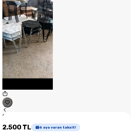
1
/
1
2.500 TL
6
aya varan taksit!