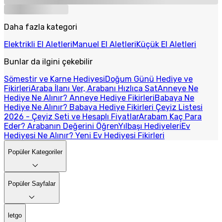
Daha fazla kategori
Elektrikli El Aletleri
Manuel El Aletleri
Küçük El Aletleri
Bunlar da ilgini çekebilir
Sömestir ve Karne Hediyesi
Doğum Günü Hediye ve
Fikirleri
Araba İlanı Ver, Arabanı Hızlıca Sat
Anneye Ne
Hediye Ne Alınır? Anneye Hediye Fikirleri
Babaya Ne
Hediye Ne Alınır? Babaya Hediye Fikirleri
Çeyiz Listesi
2026 - Çeyiz Seti ve Hesaplı Fiyatlar
Arabam Kaç Para
Eder? Arabanın Değerini Öğren
Yılbaşı Hediyeleri
Ev
Hediyesi Ne Alınır? Yeni Ev Hediyesi Fikirleri
Popüler Kategoriler
Popüler Sayfalar
letgo