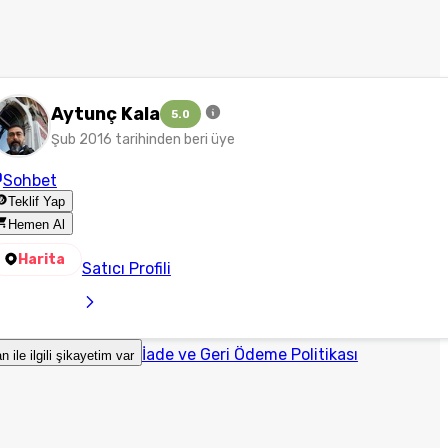
Aytunç Kala
5.0
Şub 2016 tarihinden beri üye
Sohbet
Teklif Yap
Hemen Al
Harita
Satıcı Profili
İade ve Geri Ödeme Politikası
an ile ilgili şikayetim var