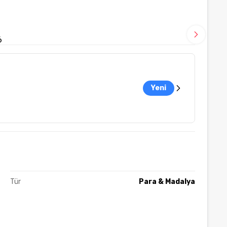
6
Yeni
Tür
Para & Madalya