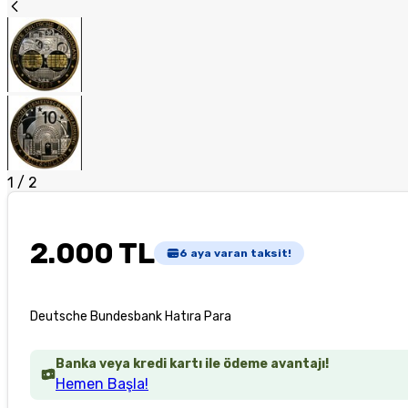
1
/
2
2.000 TL
6
aya varan taksit!
Deutsche Bundesbank Hatıra Para
Banka veya kredi kartı ile ödeme avantajı!
Hemen Başla!