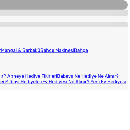
r
Mangal & Barbekü
Bahçe Makinesi
Bahçe
r? Anneye Hediye Fikirleri
Babaya Ne Hediye Ne Alınır?
ren
Yılbaşı Hediyeleri
Ev Hediyesi Ne Alınır? Yeni Ev Hediyesi