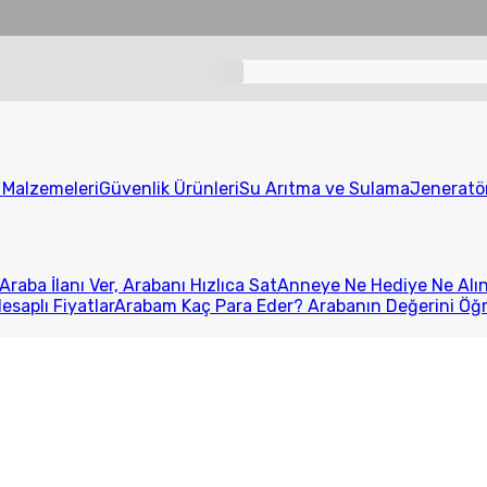
t Malzemeleri
Güvenlik Ürünleri
Su Arıtma ve Sulama
Jeneratö
Araba İlanı Ver, Arabanı Hızlıca Sat
Anneye Ne Hediye Ne Alını
esaplı Fiyatlar
Arabam Kaç Para Eder? Arabanın Değerini Öğ