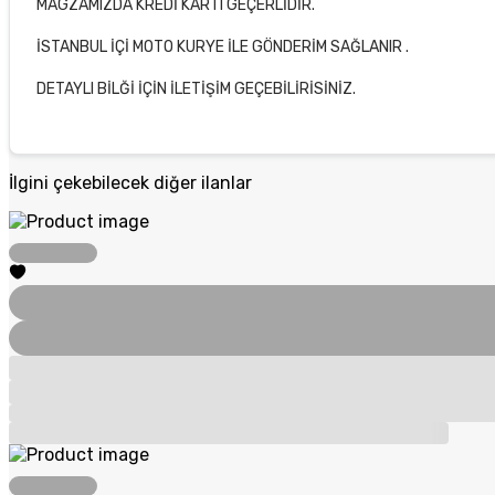
MAGZAMIZDA KREDİ KARTI GEÇERLİDİR.
İSTANBUL İÇİ MOTO KURYE İLE GÖNDERİM SAĞLANIR .
DETAYLI BİLĞİ İÇİN İLETİŞİM GEÇEBİLİRİSİNİZ.
İlgini çekebilecek diğer ilanlar