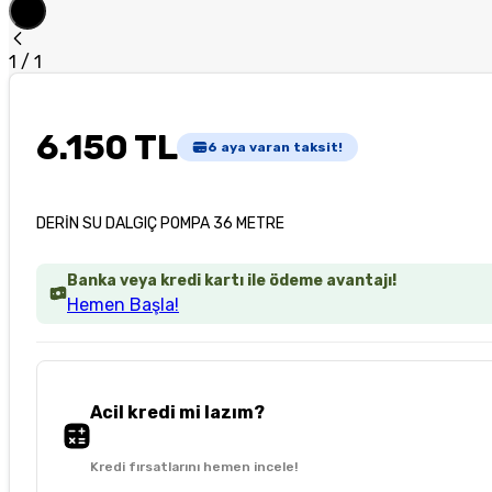
1
/
1
6.150 TL
6
aya varan taksit!
DERİN SU DALGIÇ POMPA 36 METRE
Banka veya kredi kartı ile ödeme avantajı!
Hemen Başla!
Acil kredi mi lazım?
Kredi fırsatlarını hemen incele!