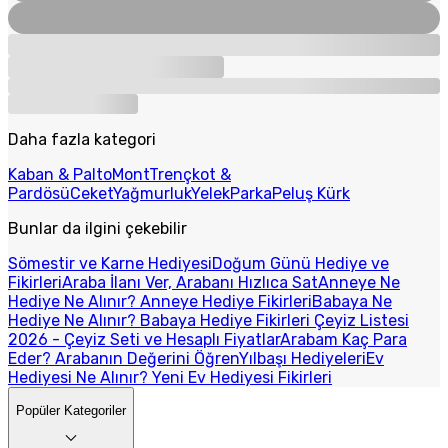
Daha fazla kategori
Kaban & Palto
Mont
Trençkot &
Pardösü
Ceket
Yağmurluk
Yelek
Parka
Peluş Kürk
Bunlar da ilgini çekebilir
Sömestir ve Karne Hediyesi
Doğum Günü Hediye ve
Fikirleri
Araba İlanı Ver, Arabanı Hızlıca Sat
Anneye Ne
Hediye Ne Alınır? Anneye Hediye Fikirleri
Babaya Ne
Hediye Ne Alınır? Babaya Hediye Fikirleri
Çeyiz Listesi
2026 - Çeyiz Seti ve Hesaplı Fiyatlar
Arabam Kaç Para
Eder? Arabanın Değerini Öğren
Yılbaşı Hediyeleri
Ev
Hediyesi Ne Alınır? Yeni Ev Hediyesi Fikirleri
Popüler Kategoriler