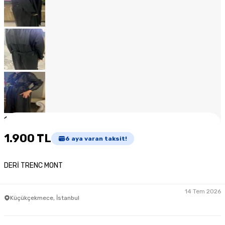
1
/
13
1.900 TL
6
aya varan taksit!
DERİ TRENC MONT
14 Tem 2026
Küçükçekmece, İstanbul