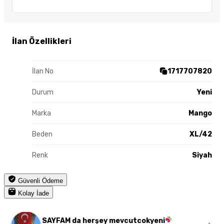
İlan Özellikleri
İlan No
1717707820
Durum
Yeni
Marka
Mango
Beden
XL/42
Renk
Siyah
Güvenli Ödeme
Kolay İade
SAYFAM da herşey mevcutcokyeni