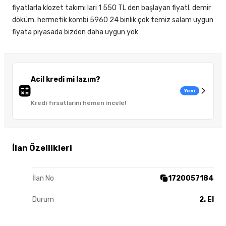
fiyatlarla klozet takımı lari 1 550 TL den başlayan fiyatl. demir
döküm. hermetik kombi 5960 24 binlik çok temiz salam uygun
fiyata piyasada bizden daha uygun yok
Acil kredi mi lazım?
Yeni
Kredi fırsatlarını hemen incele!
İlan Özellikleri
İlan No
1720057184
Durum
2. El