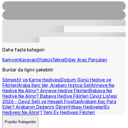
Daha fazla kategori
Kamyon
Karavan
Otobüs
Tekne
Diğer Araç Parçaları
Bunlar da ilgini çekebilir
Sömestir ve Karne Hediyesi
Doğum Günü Hediye ve
Fikirleri
Araba İlanı Ver, Arabanı Hızlıca Sat
Anneye Ne
Hediye Ne Alınır? Anneye Hediye Fikirleri
Babaya Ne
Hediye Ne Alınır? Babaya Hediye Fikirleri
Çeyiz Listesi
2026 - Çeyiz Seti ve Hesaplı Fiyatlar
Arabam Kaç Para
Eder? Arabanın Değerini Öğren
Yılbaşı Hediyeleri
Ev
Hediyesi Ne Alınır? Yeni Ev Hediyesi Fikirleri
Popüler Kategoriler