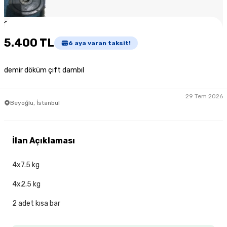
1
/
5
5.400 TL
6
aya varan taksit!
demir döküm çıft dambıl
29 Tem 2026
Beyoğlu, İstanbul
İlan Açıklaması
4x7.5 kg
4x2.5 kg
2 adet kısa bar