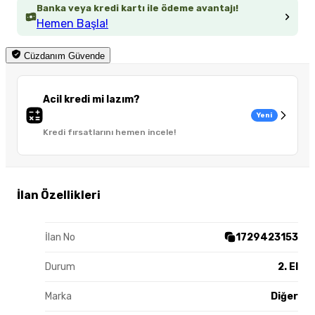
Banka veya kredi kartı ile ödeme avantajı!
Hemen Başla!
Cüzdanım Güvende
Acil kredi mi lazım?
Yeni
Kredi fırsatlarını hemen incele!
İlan Özellikleri
İlan No
1729423153
Durum
2. El
Marka
Diğer