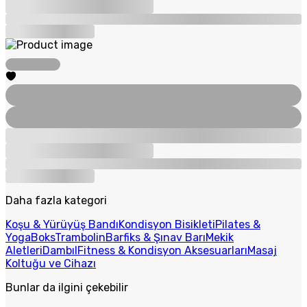
Daha fazla kategori
Koşu & Yürüyüş Bandı
Kondisyon Bisikleti
Pilates &
Yoga
Boks
Trambolin
Barfiks & Şınav Barı
Mekik
Aletleri
Dambıl
Fitness & Kondisyon Aksesuarları
Masaj
Koltuğu ve Cihazı
Bunlar da ilgini çekebilir