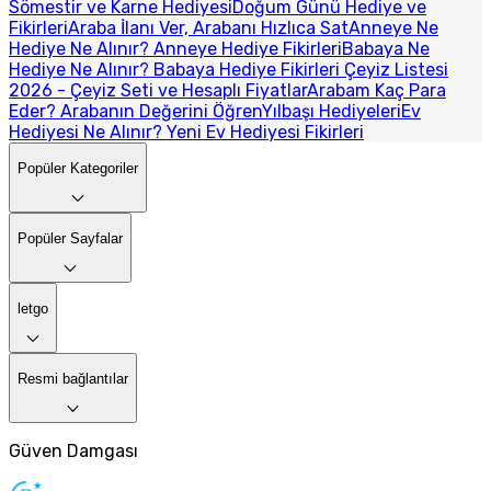
Sömestir ve Karne Hediyesi
Doğum Günü Hediye ve
Fikirleri
Araba İlanı Ver, Arabanı Hızlıca Sat
Anneye Ne
Hediye Ne Alınır? Anneye Hediye Fikirleri
Babaya Ne
Hediye Ne Alınır? Babaya Hediye Fikirleri
Çeyiz Listesi
2026 - Çeyiz Seti ve Hesaplı Fiyatlar
Arabam Kaç Para
Eder? Arabanın Değerini Öğren
Yılbaşı Hediyeleri
Ev
Hediyesi Ne Alınır? Yeni Ev Hediyesi Fikirleri
Popüler Kategoriler
Popüler Sayfalar
letgo
Resmi bağlantılar
Güven Damgası