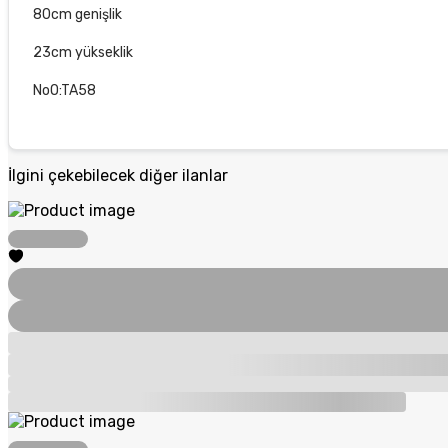
80cm genişlik
23cm yükseklik
NoO:TA58
İlgini çekebilecek diğer ilanlar