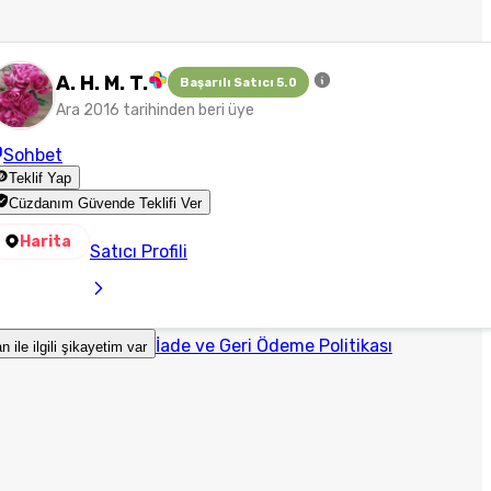
A. H. M. T.
Başarılı Satıcı 5.0
Ara 2016 tarihinden beri üye
Sohbet
Teklif Yap
Cüzdanım Güvende Teklifi Ver
Harita
Satıcı Profili
İade ve Geri Ödeme Politikası
an ile ilgili şikayetim var