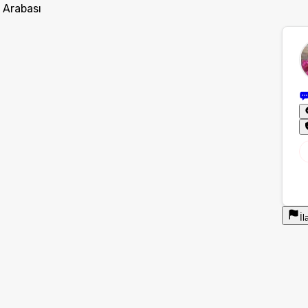
 Arabası
İl