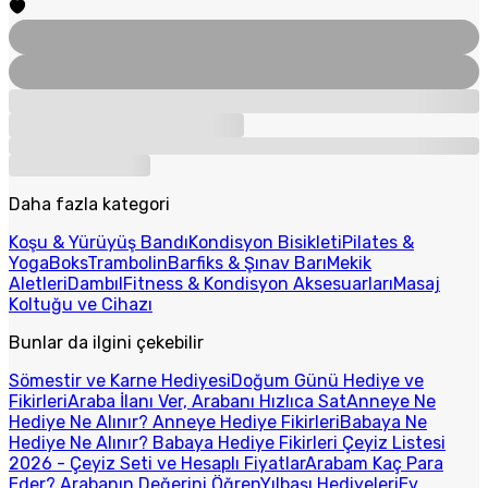
Daha fazla kategori
Koşu & Yürüyüş Bandı
Kondisyon Bisikleti
Pilates &
Yoga
Boks
Trambolin
Barfiks & Şınav Barı
Mekik
Aletleri
Dambıl
Fitness & Kondisyon Aksesuarları
Masaj
Koltuğu ve Cihazı
Bunlar da ilgini çekebilir
Sömestir ve Karne Hediyesi
Doğum Günü Hediye ve
Fikirleri
Araba İlanı Ver, Arabanı Hızlıca Sat
Anneye Ne
Hediye Ne Alınır? Anneye Hediye Fikirleri
Babaya Ne
Hediye Ne Alınır? Babaya Hediye Fikirleri
Çeyiz Listesi
2026 - Çeyiz Seti ve Hesaplı Fiyatlar
Arabam Kaç Para
Eder? Arabanın Değerini Öğren
Yılbaşı Hediyeleri
Ev