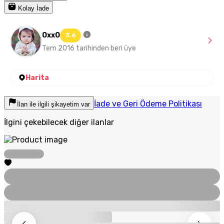
Kolay İade
OxxO
3.6
Tem 2016 tarihinden beri üye
Harita
İade ve Geri Ödeme Politikası
İlan ile ilgili şikayetim var
İlgini çekebilecek diğer ilanlar