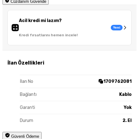
Cüzdanım Güvende
Acil kredi mi lazım?
Yeni
Kredi fırsatlarını hemen incele!
İlan Özellikleri
İlan No
1709762081
Bağlantı
Kablo
Garanti
Yok
Durum
2. El
Güvenli Ödeme