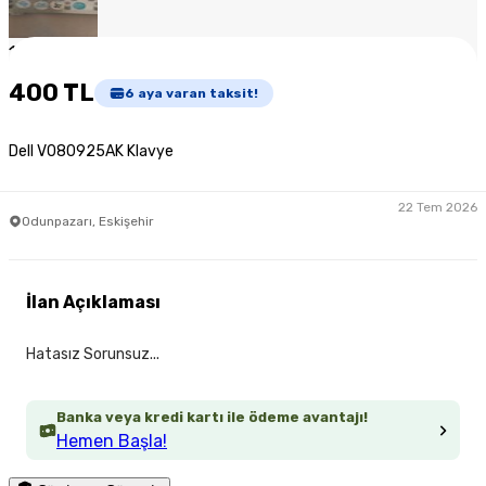
1
/
3
400 TL
6
aya varan taksit!
Dell V080925AK Klavye
22 Tem 2026
Odunpazarı, Eskişehir
İlan Açıklaması
Hatasız Sorunsuz...
Banka veya kredi kartı ile ödeme avantajı!
Hemen Başla!