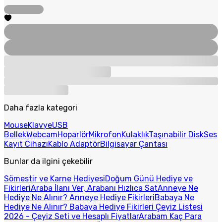
Daha fazla kategori
Mouse
Klavye
USB
Bellek
Webcam
Hoparlör
Mikrofon
Kulaklık
Taşınabilir Disk
Ses
Kayıt Cihazı
Kablo Adaptör
Bilgisayar Çantası
Bunlar da ilgini çekebilir
Sömestir ve Karne Hediyesi
Doğum Günü Hediye ve
Fikirleri
Araba İlanı Ver, Arabanı Hızlıca Sat
Anneye Ne
Hediye Ne Alınır? Anneye Hediye Fikirleri
Babaya Ne
Hediye Ne Alınır? Babaya Hediye Fikirleri
Çeyiz Listesi
2026 - Çeyiz Seti ve Hesaplı Fiyatlar
Arabam Kaç Para