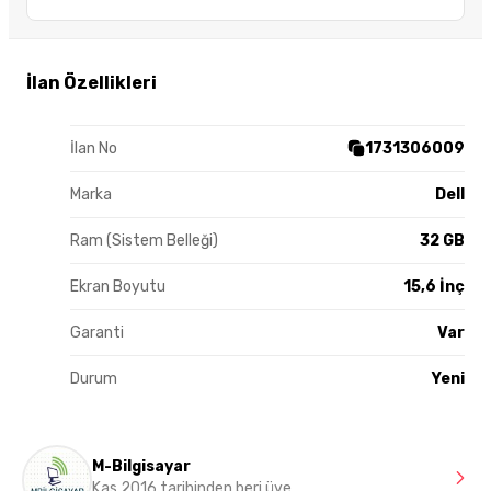
İlan Özellikleri
İlan No
1731306009
Marka
Dell
Ram (Sistem Belleği)
32 GB
Ekran Boyutu
15,6 İnç
Garanti
Var
Durum
Yeni
M-Bilgisayar
Kas 2016 tarihinden beri üye