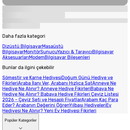
Daha fazla kategori
Dizüstü Bilgisayar
Masaüstü
Bilgisayar
Monitör
Sunucu
Yazıcı & Tarayıcı
Bilgisayar
Aksesuarları
Modem
Bilgisayar Bileşenleri
Bunlar da ilgini çekebilir
Sömestir ve Karne Hediyesi
Doğum Günü Hediye ve
Fikirleri
Araba İlanı Ver, Arabanı Hızlıca Sat
Anneye Ne
Hediye Ne Alınır? Anneye Hediye Fikirleri
Babaya Ne
Hediye Ne Alınır? Babaya Hediye Fikirleri
Çeyiz Listesi
2026 - Çeyiz Seti ve Hesaplı Fiyatlar
Arabam Kaç Para
Eder? Arabanın Değerini Öğren
Yılbaşı Hediyeleri
Ev
Hediyesi Ne Alınır? Yeni Ev Hediyesi Fikirleri
Popüler Kategoriler