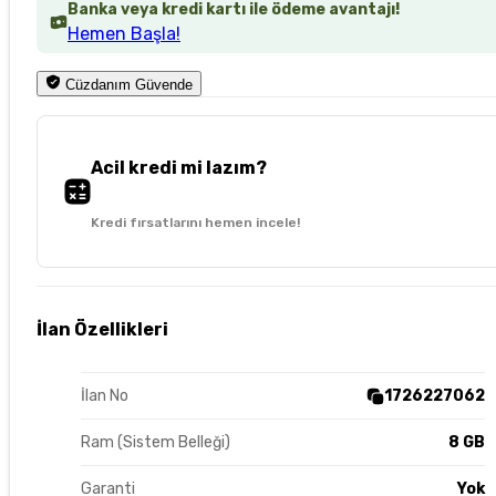
Banka veya kredi kartı ile ödeme avantajı!
Hemen Başla!
Cüzdanım Güvende
Acil kredi mi lazım?
Kredi fırsatlarını hemen incele!
İlan Özellikleri
İlan No
1726227062
Ram (Sistem Belleği)
8 GB
Garanti
Yok