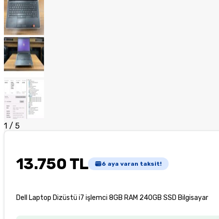
1
/
5
13.750 TL
6
aya varan taksit!
Dell Laptop Dizüstü i7 işlemci 8GB RAM 240GB SSD Bilgisayar