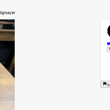
lgisayar
İl